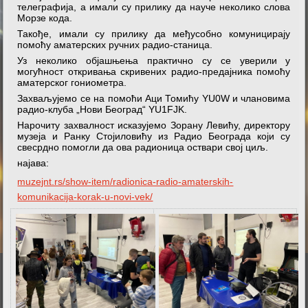
телеграфија, а имали су прилику да науче неколико слова
Морзе кода.
Такође, имали су прилику да међусобно комуницирају
помоћу аматерских ручних радио-станица.
Уз неколико објашњења практично су се уверили у
могућност откривања скривених радио-предајника помоћу
аматерског гониометра.
Захваљујемо се на помоћи Аци Томићу YU0W и члановима
радио-клуба „Нови Београд“ YU1FJK.
Нарочиту захвалност исказујемо Зорану Левићу, директору
музеја и Ранку Стојиловићу из Радио Београда који су
свесрдно помогли да ова радионица оствари свој циљ.
најава:
muzejnt.rs/show-item/radionica-radio-amaterskih-
komunikacija-korak-u-novi-vek/