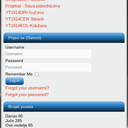
Projekat - Slava pobednicima
YT1914DRI-Gučevo
YT1914CER-Tekeriš
YT1914KOL-Kolubara
Prijavi se (članovi)
Username
Password
Remember Me
Log in
Forgot your username?
Forgot your password?
Brojač poseta
Danas
85
Juče
285
Ove nedelje
85