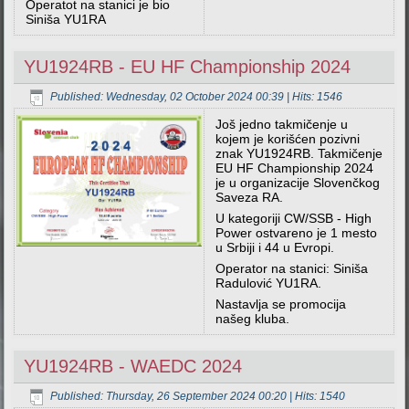
Operatot na stanici je bio
Siniša YU1RA
YU1924RB - EU HF Championship 2024
Published: Wednesday, 02 October 2024 00:39
| Hits: 1546
Još jedno takmičenje u
kojem je korišćen pozivni
znak YU1924RB. Takmičenje
EU HF Championship 2024
je u organizacije Slovenčkog
Saveza RA.
U kategoriji CW/SSB - High
Power ostvareno je 1 mesto
u Srbiji i 44 u Evropi.
Operator na stanici: Siniša
Radulović YU1RA.
Nastavlja se promocija
našeg kluba.
YU1924RB - WAEDC 2024
Published: Thursday, 26 September 2024 00:20
| Hits: 1540