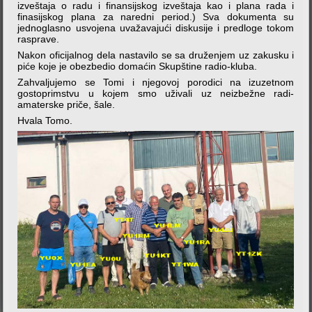
izveštaja o radu i finansijskog izveštaja kao i plana rada i
finasijskog plana za naredni period.) Sva dokumenta su
jednoglasno usvojena uvažavajući diskusije i predloge tokom
rasprave.
Nakon oficijalnog dela nastavilo se sa druženjem uz zakusku i
piće koje je obezbedio domaćin Skupštine radio-kluba.
Zahvaljujemo se Tomi i njegovoj porodici na izuzetnom
gostoprimstvu u kojem smo uživali uz neizbežne radi-
amaterske priče, šale.
Hvala Tomo.