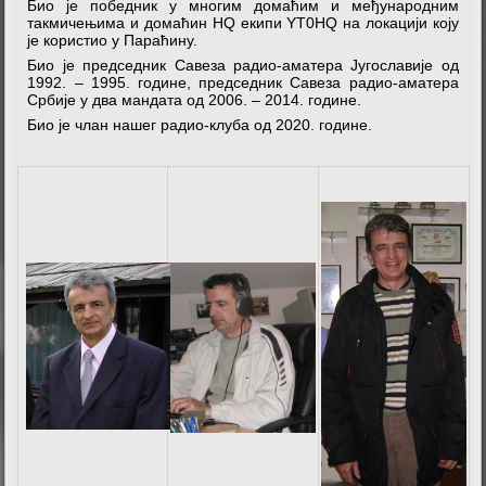
Био је победник у многим домаћим и међународним
такмичењима и домаћин HQ екипи YT0HQ на локацији коју
је користио у Параћину.
Био је председник Савеза радио-аматера Југославије од
1992. – 1995. године, председник Савеза радио-аматера
Србије у два мандата од 2006. – 2014. године.
Био је члан нашег радио-клуба од 2020. године.