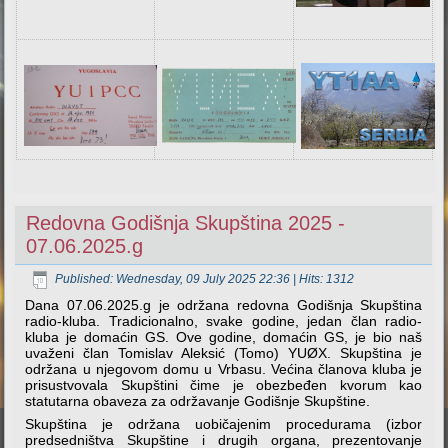
Redovna Godišnja Skupština 2025 -
07.06.2025.g
Published: Wednesday, 09 July 2025 22:36
| Hits: 1312
Dana 07.06.2025.g je održana redovna Godišnja Skupština
radio-kluba. Tradicionalno, svake godine, jedan član radio-
kluba je domaćin GS. Ove godine, domaćin GS, je bio naš
uvaženi član Tomislav Aleksić (Tomo) YUØX. Skupština je
održana u njegovom domu u Vrbasu. Većina članova kluba je
prisustvovala Skupštini čime je obezbeđen kvorum kao
statutarna obaveza za održavanje Godišnje Skupštine.
Skupština je održana uobičajenim procedurama (izbor
predsedništva Skupštine i drugih organa, prezentovanje