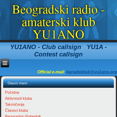
Beogradski radio -
amaterski klub
YU1ANO
YU1ANO - Club callsign YU1A -
Contest callsign
Official e-mail:
bgradioklub@yu1ano.org
Glavni meni
Početna
Aktivnosti kluba
Takmičenja
Članovi kluba
Beogradski Pobednik