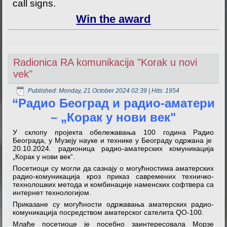
call signs.
Win the award
Radionica RA komunikacija "Korak u novi
vek"
Published: Monday, 21 October 2024 02:39
| Hits: 1954
“Радио Београд и радио-аматери
– „Корак у нови век"
У склопу пројекта обележавања 100 година Радио
Београда, у Музеју науке и технике у Београду одржана је
20.10.2024. радионица радио-аматерских комуникација
„Корак у нови век“.
Посетиоци су могли да сазнају о могућностима аматерских
радио-комуникација кроз приказ савремених техничко-
технолошких метода и комбинације наменских софтвера са
интернет технологијом.
Приказане су могућности одржавања аматерских радио-
комуникација посредством аматерског сателита QO-100.
Млађе посетиоце је посебно заинтересовала Морзе