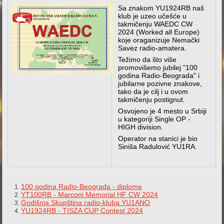
Sa znakom YU1924RB naš
klub je uzeo učešće u
takmičenju WAEDC CW
2024 (Worked all Europe)
koje oraganizuje Nemački
Savez radio-amatera.
Težimo da što više
promovišemo jubilej "100
godina Radio-Beograda" i
jubilarne pozivne znakove,
tako da je cilj i u ovom
takmičenju postignut.
Osvojeno je 4 mesto u Srbiji
u kategoriji Single OP -
HIGH division.
Operator na stanici je bio
Siniša Radulović YU1RA.
100 godina Radio-Beograda - diplome
YT100RB - Marconi Memorial HF CW 2024
Godišnja Skupština radio-kluba YU1ANO
YU1924RB - TISZA CUP Contest 2024