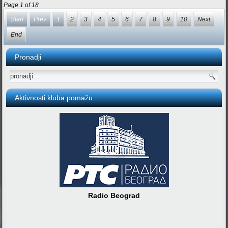
Page 1 of 18
Start
Prev
1
2
3
4
5
6
7
8
9
10
Next
End
Pronadji
Aktivnosti kluba pomažu
Radio Beograd