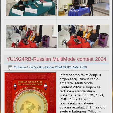
YU1924RB-Russian MultiMode contest 2024
Published: Friday, 04 October 2024 01:06
| Hits: 1720
Interesantno takmičenje u
organizaciji Ruskih radio-
amatera "Multi Mode
Contest 2024" u kojem se
radi svim standardnim
vrstama rada i to: CW, SSB,
PSK, RTTY. U ovom
takmičenju je ostvaren
odličan rezultat, tj. 1 mesto u
svetu u kategoriji "MULTI-