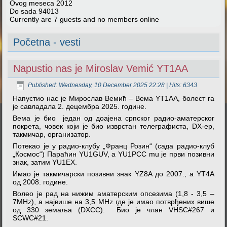
Ovog meseca
2012
Do sada
94013
Currently are 7 guests and no members online
Početna - vesti
Napustio nas je Miroslav Vemić YT1AA
Published: Wednesday, 10 December 2025 22:28
| Hits: 6343
Напустио нас је Мирослав Вемић – Вема YT1AA, болест га
је савладала 2. децембра 2025. године.
Вема је био један од доајена српског радио-аматерског
покрета, човек који је био изврстан телеграфиста, DX-ер,
такмичар, организатор.
Потекао је у радио-клубу „Франц Розин“ (сада радио-клуб
„Космос“) Параћин YU1GUV, а YU1PCC mu je први позивни
знак, затим YU1EX.
Имао је такмичарски позивни знак YZ8A до 2007., а YT4A
од 2008. године.
Волео је рад на нижим аматерским опсезима (1,8 - 3,5 –
7МHz), а највише на 3,5 МHz где је имао потврђених више
од 330 земаља (DXCC). Био је члан VHSC#267 и
SCWC#21.