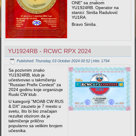
ONE" sa znakom
YU1924RB. Operator na
stanici: Siniša Radulović
YU1RA.
Bravo Siniša.
YU1924RB - RCWC RPX 2024
Published: Thursday, 03 October 2024 00:52
| Hits: 1794
Sa pozivnim znako
YU1924RB, klub je
učestvovao u takmičenju
"Russian Prefix Contest" za
2024 godinu koje organizuje
Ruski CW klub .
U kategoriji "MOAB CW RUS
& DX" zauzeto je 7 mesto u
svetu, što bi bio značajan
rezultat obzirom da je
takmičenje prilično
popularno sa velikim brojem
učesnika.