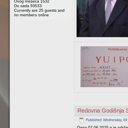
Ovog meseca
1532
Do sada
93533
Currently are 25 guests and
no members online
Redovna Godišnja S
Published: Wednesday, 09 
Dana 07.06.2025.g je održan