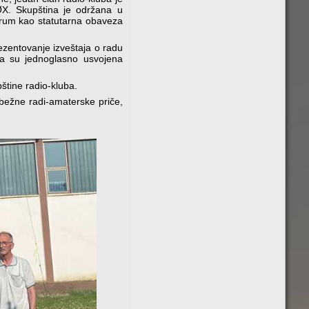
X. Skupština je održana u
orum kao statutarna obaveza
ezentovanje izveštaja o radu
nta su jednoglasno usvojena
štine radio-kluba.
bežne radi-amaterske priče,