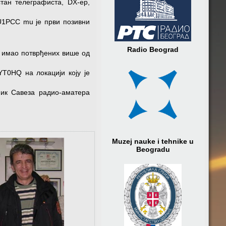
стан телеграфиста, DX-ер,
YU1PCC mu je први позивни
Radio Beograd
е имао потврђених више од
0HQ на локацији коју је
ник Савеза радио-аматера
Muzej nauke i tehnike u
Beogradu