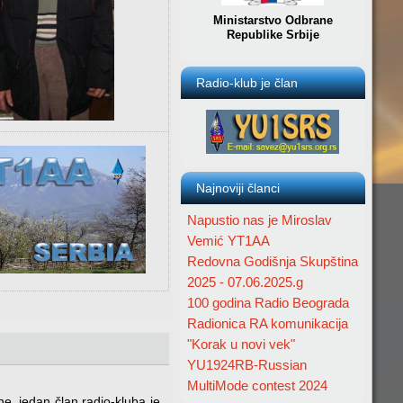
Ministarstvo Odbrane
Republike Srbije
Radio-klub je član
Najnoviji članci
Napustio nas je Miroslav
Vemić YT1AA
Redovna Godišnja Skupština
2025 - 07.06.2025.g
100 godina Radio Beograda
Radionica RA komunikacija
"Korak u novi vek"
YU1924RB-Russian
MultiMode contest 2024
e, jedan član radio-kluba je