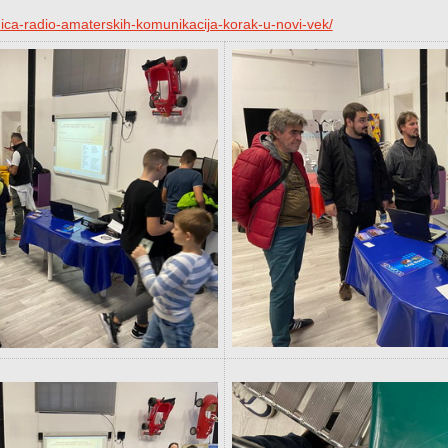
ica-radio-amaterskih-komunikacija-korak-u-novi-vek/