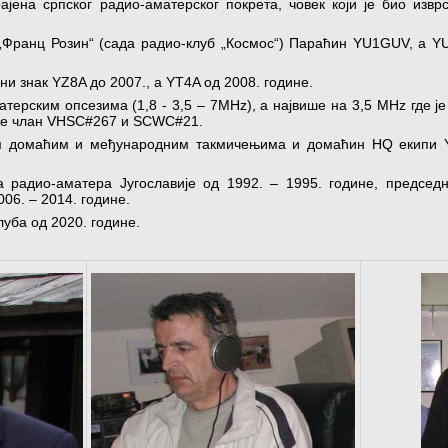
јена српског радио-аматерског покрета, човек који је био извр
 „Франц Розин“ (сада радио-клуб „Космос“) Параћин YU1GUV, а 
ни знак YZ8A до 2007., а YT4A од 2008. године.
терским опсезима (1,8 - 3,5 – 7МHz), а највише на 3,5 МHz где ј
је члан VHSC#267 и SCWC#21.
м домаћим и међународним такмичењима и домаћин HQ екипи YT
а радио-аматера Југославије од 1992. – 1995. године, председ
06. – 2014. године.
луба од 2020. године.