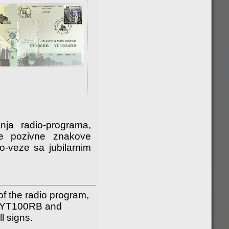
ja radio-programa,
ne pozivne znakove
-veze sa jubilarnim
of the radio program,
ns YT100RB and
l signs.