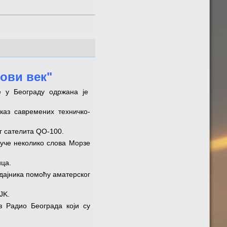
нови век"
е у Београду одржана је
каз савремених техничко-
г сателита QO-100.
ауче неколико слова Морзе
ца.
дајника помоћу аматерског
JK.
з Радио Београда који су