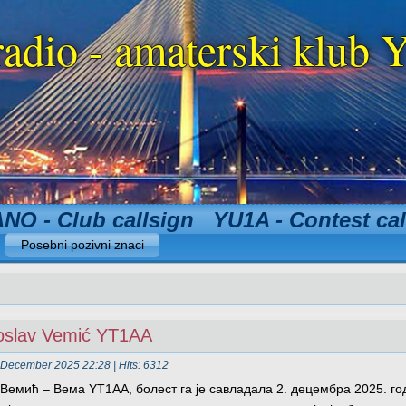
radio - amaterski klu
NO - Club callsign YU1A - Contest cal
Posebni pozivni znaci
roslav Vemić YT1AA
 December 2025 22:28
| Hits: 6312
Вемић – Вема YT1AA, болест га је савладала 2. децембра 2025. го