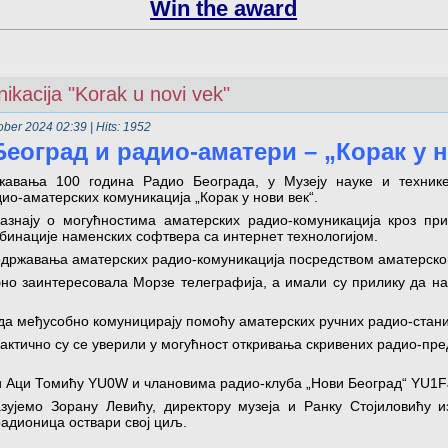
Win the award
kacija "Korak u novi vek"
ober 2024 02:39
| Hits: 1952
еоград и радио-аматери – „Корак у 
ежавања 100 година Радио Београда, у Музеју науке и техник
ио-аматерских комуникација „Корак у нови век“.
азнају о могућностима аматерских радио-комуникација кроз при
бинације наменских софтвера са интернет технологијом.
одржавања аматерских радио-комуникација посредством аматерско
но заинтересовала Морзе телеграфија, а имали су прилику да н
 да међусобно комуницирају помоћу аматерских ручних радио-стани
актично су се уверили у могућност откривања скривених радио-пре
 Аци Томићу YU0W и члановима радио-клуба „Нови Београд“ YU1F
азујемо Зорану Левићу, директору музеја и Ранку Стојиловићу и
радионица оствари свој циљ.