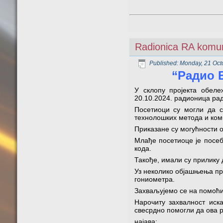
Radionica RA komuni
Published: Monday, 21 Oct
“Радио Б
У склопу пројекта обел
20.10.2024. радионица рад
Посетиоци су могли да с
технолошких метода и ком
Приказане су могућности 
Млађе посетиоце је посеб
кода.
Такође, имали су прилику
Уз неколико објашњења пр
гониометра.
Захваљујемо се на помоћи
Нарочиту захвалност иск
свесрдно помогли да ова 
најава: