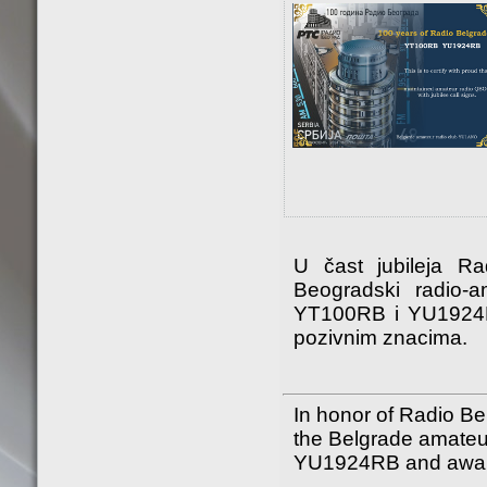
U čast jubileja R
Beogradski radio-
YT100RB i YU1924RB
pozivnim znacima.
In honor of Radio Bel
the Belgrade amateu
YU1924RB and awards