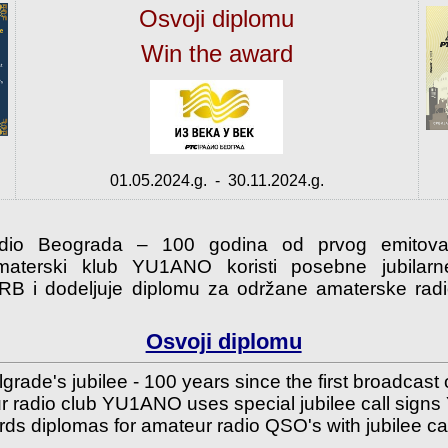
Osvoji diplomu
Win the award
01.05.2024.g. - 30.11.2024.g.
adio Beograda – 100 godina od prvog emitovan
amaterski klub YU1ANO koristi posebne jubilar
 i dodeljuje diplomu za održane amaterske radio
Osvoji diplomu
grade's jubilee - 100 years since the first broadcast 
r radio club YU1ANO uses special jubilee call sig
 diplomas for amateur radio QSO's with jubilee cal