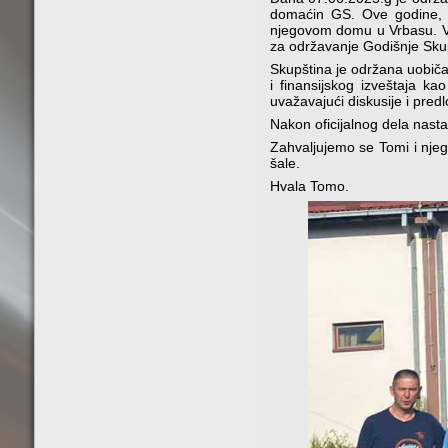
domaćin GS. Ove godine, 
njegovom domu u Vrbasu. Ve
za održavanje Godišnje Sku
Skupština je održana uobiča
i finansijskog izveštaja k
uvažavajući diskusije i pre
Nakon oficijalnog dela nast
Zahvaljujemo se Tomi i njeg
šale.
Hvala Tomo.