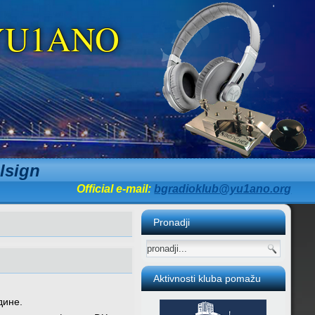
b YU1ANO
lsign
Official e-mail:
bgradioklub@yu1ano.org
Pronadji
Aktivnosti kluba pomažu
дине.