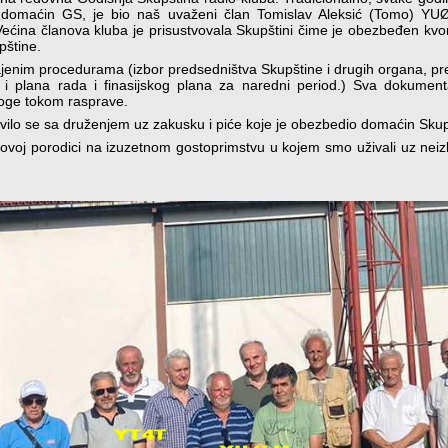
domaćin GS, je bio naš uvaženi član Tomislav Aleksić (Tomo) YUØ
ćina članova kluba je prisustvovala Skupštini čime je obezbeđen kv
pštine.
jenim procedurama (izbor predsedništva Skupštine i drugih organa, pr
ao i plana rada i finasijskog plana za naredni period.) Sva dokume
dloge tokom rasprave.
avilo se sa druženjem uz zakusku i piće koje je obezbedio domaćin Skup
ovoj porodici na izuzetnom gostoprimstvu u kojem smo uživali uz neiz