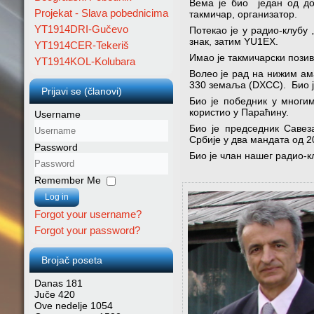
Вема је био један од доа
Projekat - Slava pobednicima
такмичар, организатор.
YT1914DRI-Gučevo
Потекао је у радио-клубу
знак, затим YU1EX.
YT1914CER-Tekeriš
Имао је такмичарски позив
YT1914KOL-Kolubara
Волео је рад на нижим ама
330 земаља (DXCC). Био 
Prijavi se (članovi)
Био је победник у многи
користио у Параћину.
Username
Био је председник Савез
Србије у два мандата од 20
Password
Био је члан нашег радио-к
Remember Me
Log in
Forgot your username?
Forgot your password?
Brojač poseta
Danas
181
Juče
420
Ove nedelje
1054