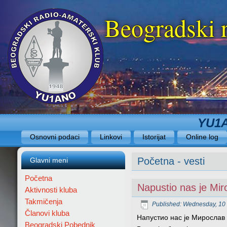
Beogradski 
YU1A
Osnovni podaci
Linkovi
Istorijat
Online log
Početna - vesti
Glavni meni
Početna
Napustio nas je Mi
Aktivnosti kluba
Takmičenja
Published: Wednesday, 10
Članovi kluba
Напустио нас је Мирослав 
Beogradski Pobednik