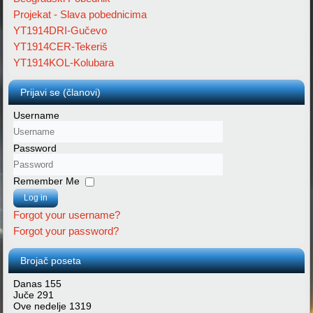
Projekat - Slava pobednicima
YT1914DRI-Gučevo
YT1914CER-Tekeriš
YT1914KOL-Kolubara
Prijavi se (članovi)
Username
Password
Remember Me
Log in
Forgot your username?
Forgot your password?
Brojač poseta
Danas
155
Juče
291
Ove nedelje
1319