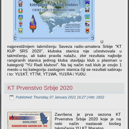
U
najprestižnijem takmičenju Saveza radio-amatera Srbije "KT
KUP SRS 2020", klubska stanica nije učestvovala u
takmičenju, ali kako pravila nalažu, zbir rezultata najbolje
rangiranih stanica jednog kluba stavljaju klub u plasman u
kategoriji "YU Radi klubovi". Na taj način naš klub je osvjio 1
mesto u toj kategoriju zaslugom stanica čiji se rezultati sabiraju
i to: YU1KT, YT7M, YT1WA, YU1RA i YU0U.
KT Prvenstvo Srbije 2020
Published: Thursday, 07 January 2021 16:27
| Hits: 1602
Završena je prva sezona KT
Prvenstva Srbije 2020 koje je na
neki način nastavak bivšeg
takmičenja YU KT Maraton.