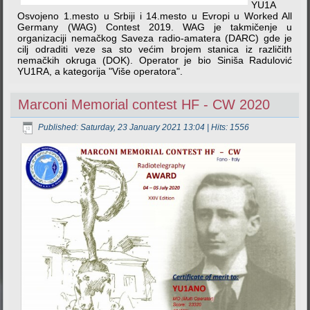
YU1A
Osvojeno 1.mesto u Srbiji i 14.mesto u Evropi u Worked All
Germany (WAG) Contest 2019. WAG je takmičenje u
organizaciji nemačkog Saveza radio-amatera (DARC) gde je
cilj odraditi veze sa sto većim brojem stanica iz različith
nemačkih okruga (DOK). Operator je bio Siniša Radulović
YU1RA, a kategorija "Više operatora".
Marconi Memorial contest HF - CW 2020
Published: Saturday, 23 January 2021 13:04
| Hits: 1556