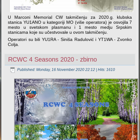
U Marconi Memorial CW takmičenju za 2020.g. klubska
stanica YU1ANO u kategoriji MO (više operatora) je osvojila 7
mesto u svetskom plasmanu i 1 mesto medju Srpskim
stanicama koje su učestvovale u ovom takmičenju.
Operatori su bili YU1RA - Siniša Radulović i YT1WA - Zvonko
Colja.
RCWC 4 Seasons 2020 - zbirno
Published: Monday, 16 November 2020 22:12
| Hits: 1610