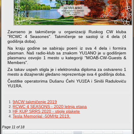
Zavrseno je takmičenje u organizaciji Ruskog CW kluba
"RCWC 4 Seasones". Takmičenje se sastoji iz 4 dela (4
godišnja doba).
Na kraju godine se sabiraju poeni iz sva 4 dela i formira
plasman. Naš radio-klub sa znakom YU1ANO je u godišnjem
plasmanu osvojio 1 mesto u kategoriji "MOAB-CW-Guests &
Members".
Za takav uspeh stigla je i elektronska diploma za ostvareno 1
mesto a dizajnerski gledano reprezentuje sva 4 godišnja doba.
Čestitke operatorima Dušanu Ćehi YU1EA i Siniši Raduloviću
YU1RA.
9ACW takmičenje 2019
RCWC 4 SEASONS - 2020 letnja etapa
HF KUP SRRS 2020 - stigle plakete
Tesla Memorijal -50MHz 2019.
Page 11 of 18