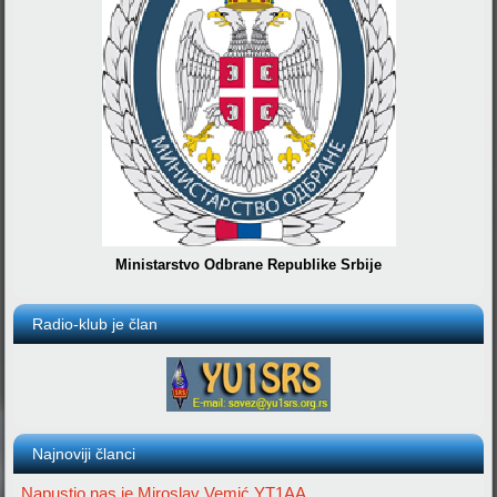
Ministarstvo Odbrane Republike Srbije
Radio-klub je član
Najnoviji članci
Napustio nas je Miroslav Vemić YT1AA