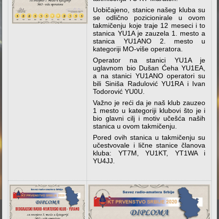
Uobičajeno, stanice našeg kluba su
se odlično pozicionirale u ovom
takmičenju koje traje 12 meseci i to
stanica YU1A je zauzela 1. mesto a
stanica YU1ANO 2. mesto u
kategoriji MO-više operatora.
Operator na stanici YU1A je
uglavnom bio Dušan Ćeha YU1EA,
a na stanici YU1ANO operatori su
bili Siniša Radulović YU1RA i Ivan
Todorović YU0U.
Važno je reći da je naš klub zauzeo
1 mesto u kategoriji klubovi što je i
bio glavni cilj i motiv učešća naših
stanica u ovom takmičenju.
Pored ovih stanica u takmičenju su
učestvovale i lične stanice članova
kluba: YT7M, YU1KT, YT1WA i
YU4JJ.