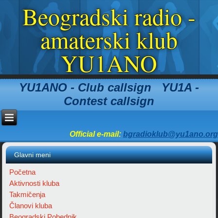
Beogradski radio -
amaterski klub
YU1ANO
YU1ANO - Club callsign YU1A -
Contest callsign
Official e-mail:
bgradioklub@yu1ano.org
Glavni meni
Početna
Aktivnosti kluba
Takmičenja
Članovi kluba
Beogradski Pobednik