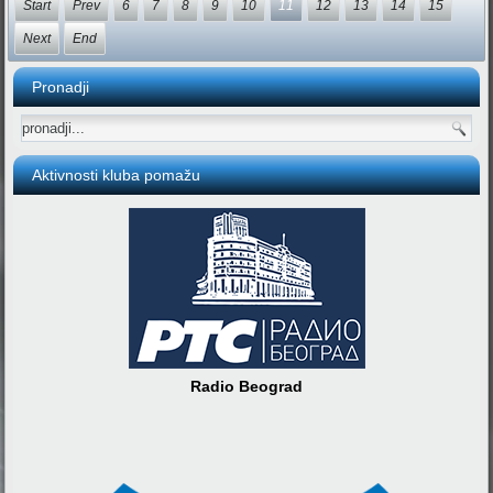
Start
Prev
6
7
8
9
10
11
12
13
14
15
Next
End
Pronadji
Aktivnosti kluba pomažu
Radio Beograd