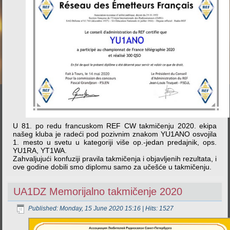
U 81. po redu francuskom REF CW takmičenju 2020. ekipa
našeg kluba je radeći pod pozivnim znakom YU1ANO osvojila
1. mesto u svetu u kategoriji više op.-jedan predajnik, ops.
YU1RA, YT1WA.
Zahvaljujući konfuziji pravila takmičenja i objavljenih rezultata, i
ove godine dobili smo diplomu samo za učešće u takmičenju.
UA1DZ Memorijalno takmičenje 2020
Published: Monday, 15 June 2020 15:16
| Hits: 1527