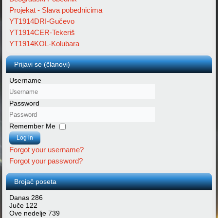
Projekat - Slava pobednicima
YT1914DRI-Gučevo
YT1914CER-Tekeriš
YT1914KOL-Kolubara
Prijavi se (članovi)
Username
Password
Remember Me
Log in
Forgot your username?
Forgot your password?
Brojač poseta
Danas
286
Juče
122
Ove nedelje
739