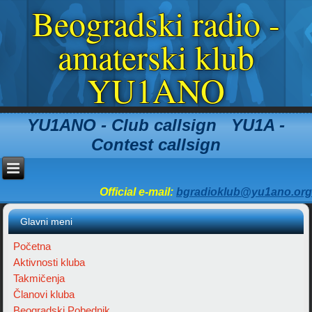
Beogradski radio -
amaterski klub
YU1ANO
YU1ANO - Club callsign YU1A -
Contest callsign
Official e-mail:
bgradioklub@yu1ano.org
Glavni meni
Početna
Aktivnosti kluba
Takmičenja
Članovi kluba
Beogradski Pobednik