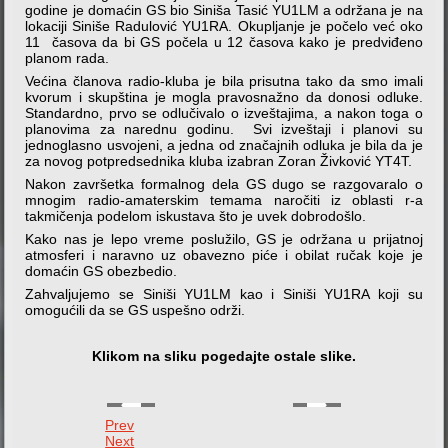
godine je domaćin GS bio Siniša Tasić YU1LM a održana je na
lokaciji Siniše Radulović YU1RA. Okupljanje je počelo već oko
11 časova da bi GS počela u 12 časova kako je predviđeno
planom rada.
Većina članova radio-kluba je bila prisutna tako da smo imali
kvorum i skupština je mogla pravosnažno da donosi odluke.
Standardno, prvo se odlučivalo o izveštajima, a nakon toga o
planovima za narednu godinu. Svi izveštaji i planovi su
jednoglasno usvojeni, a jedna od značajnih odluka je bila da je
za novog potpredsednika kluba izabran Zoran Živković YT4T.
Nakon završetka formalnog dela GS dugo se razgovaralo o
mnogim radio-amaterskim temama naročiti iz oblasti r-a
takmičenja podelom iskustava što je uvek dobrodošlo.
Kako nas je lepo vreme poslužilo, GS je održana u prijatnoj
atmosferi i naravno uz obavezno piće i obilat ručak koje je
domaćin GS obezbedio.
Zahvaljujemo se Siniši YU1LM kao i Siniši YU1RA koji su
omogućili da se GS uspešno održi.
Klikom na sliku pogedajte ostale slike.
Prev
Next