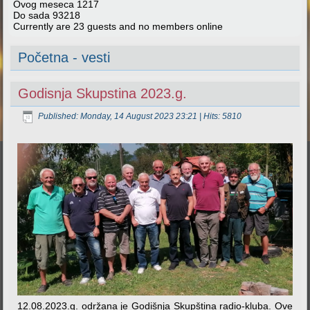
Ovog meseca
1217
Do sada
93218
Currently are 23 guests and no members online
Početna - vesti
Godisnja Skupstina 2023.g.
Published: Monday, 14 August 2023 23:21
| Hits: 5810
12.08.2023.g. održana je Godišnja Skupština radio-kluba. Ove