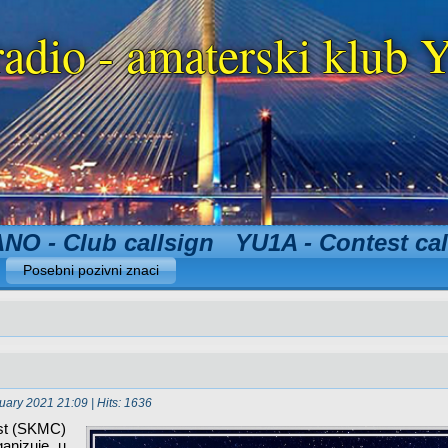
radio - amaterski klu
NO - Club callsign YU1A - Contest cal
Posebni pozivni znaci
uary 2021 21:09
| Hits: 1636
est (SKMC)
ganizuje u