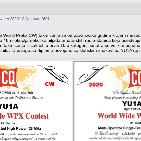
ctober 2020 12:24
| Hits: 1601
orld Prefix CW) takmičenje se održava svake godine krajem mesec
e 48h i okuplja nekoliko hiljada amaterskih radio-stanica koje učestvu
 takmičenju ili čak biti u prvih 10 u kategoriji smatra se velikim uspeh
česnika. U prilogu su diplome osvojene sa klubskim znakovima YU1A (o