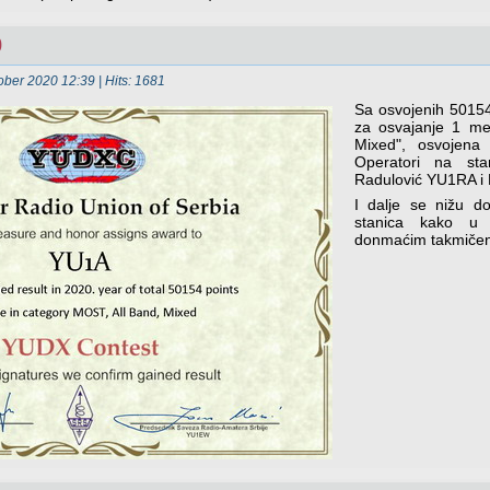
0
ober 2020 12:39
| Hits: 1681
Sa osvojenih 50154
za osvajanje 1 me
Mixed", osvojena
Operatori na sta
Radulović YU1RA i 
I dalje se nižu do
stanica kako u
donmaćim takmičen