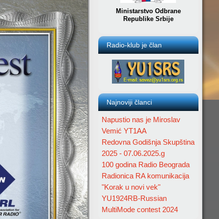
Ministarstvo Odbrane
Republike Srbije
Radio-klub je član
Najnoviji članci
Napustio nas je Miroslav
Vemić YT1AA
Redovna Godišnja Skupština
2025 - 07.06.2025.g
100 godina Radio Beograda
Radionica RA komunikacija
"Korak u novi vek"
YU1924RB-Russian
MultiMode contest 2024