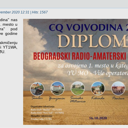
ovember 2020 12:31
| Hits: 1567
dina" nas
1. mesto u
ora" pod
ve godine
akmičenju
ovi YT1WA,
ØU.