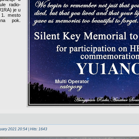
le radio-
1RA) je u
o 1. mesto
 na pok.
uary 2021 20:54
| Hits: 1643