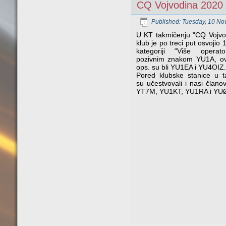
CQ Vojvodina 2020
Published: Tuesday, 10 N
U KT takmičenju "CQ Vojvo
klub je po treci put osvojio 
kategoriji "Više operat
pozivnim znakom YU1A, o
ops. su bli YU1EA i YU4OIZ.
Pored klubske stanice u t
su učestvovali i nasi član
YT7M, YU1KT, YU1RA i YU