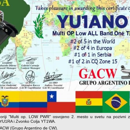
iji "Multi op. LOW PWR" osvojeno 2. mesto u svetu na pozivni
ć YU1RA i Zvonko Colja YT1WA.
 GACW (Grupo Argentino de CW).