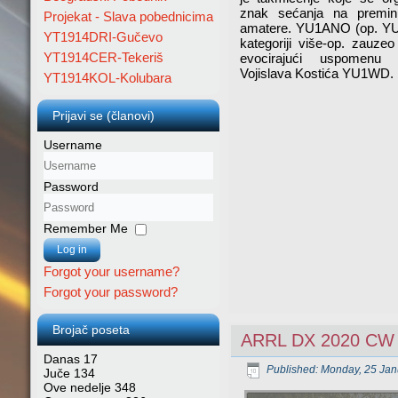
znak sećanja na preminu
Projekat - Slava pobednicima
amatere. YU1ANO (op. YU
YT1914DRI-Gučevo
kategoriji više-op. zauze
YT1914CER-Tekeriš
evocirajući uspomenu
Vojislava Kostića YU1WD.
YT1914KOL-Kolubara
Prijavi se (članovi)
Username
Password
Remember Me
Log in
Forgot your username?
Forgot your password?
Brojač poseta
ARRL DX 2020 CW
Danas
17
Published: Monday, 25 Jan
Juče
134
Ove nedelje
348