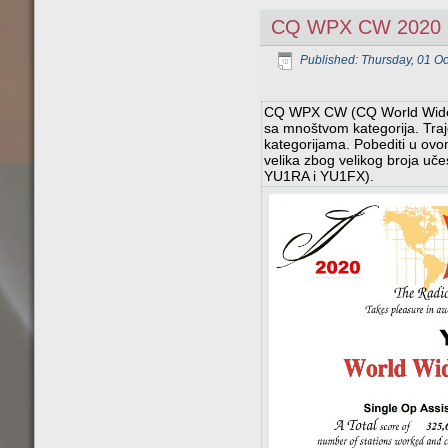
CQ WPX CW 2020
Published: Thursday, 01 O
CQ WPX CW (CQ World Wide W
sa mnoštvom kategorija. Traj
kategorijama. Pobediti u ovom
velika zbog velikog broja u
YU1RA i YU1FX).