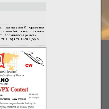
a maja na svim KT opsezima
ju u ovom takmičenju u raznim
om. Konkurencija je uvek
p. YU1EA) i YU1ANO (op`s.