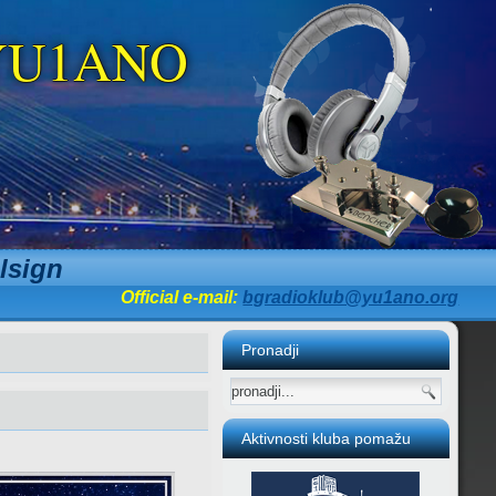
b YU1ANO
lsign
Official e-mail:
bgradioklub@yu1ano.org
Pronadji
Aktivnosti kluba pomažu