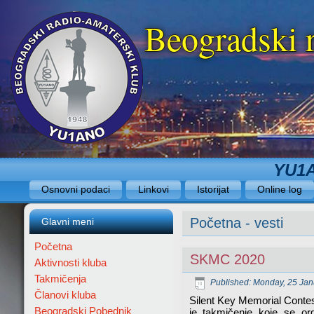
Beogradski 
YU1A
Osnovni podaci
Linkovi
Istorijat
Online log
Početna - vesti
Glavni meni
Početna
SKMC 2020
Aktivnosti kluba
Takmičenja
Published: Monday, 25 Jan
Članovi kluba
Silent Key Memorial Cont
Beogradski Pobednik
je takmičenje koje se or