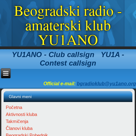
Beogradski radio -
amaterski klub
YU1ANO
YU1ANO - Club callsign YU1A -
Contest callsign
Official e-mail:
bgradioklub@yu1ano.org
Glavni meni
Početna
Aktivnosti kluba
Takmičenja
Članovi kluba
Beogradski Pobednik