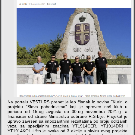
Na portalu VESTI RS prenet je lep članak iz novina "Kurir" o
projektu "Slava pobednicima" koji je sproveo naš klub u
periodu od 15-og avgusta do 30-og novembra 2021.g. a
finansiran od strane Ministrstva odbrane R.Srbije. Projekat je
upravo završen sa impozantnim rezultatima po broju održanih
veza sa specijalnim znacima YT1914CER, YT1914DRI i
YT1914KOL i što je svaka od 3 akcije u okviru ovog projekta