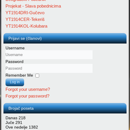
Projekat - Slava pobednicima
YT1914DRI-Gučevo
YT1914CER-Tekeriš
YT1914KOL-Kolubara
Prijavi se (članovi)
Username
Password
Remember Me
Log in
Forgot your username?
Forgot your password?
Brojač poseta
Danas
218
Juče
291
Ove nedelje
1382