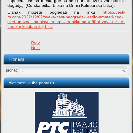
započeta baš sa mesta gde su se i održali ovi slavni istorijski
dogadjaji (Cerska bitka, Bitka na Drini i Kolubarska bitka).
Članak možete pogledati na linku
https://vesti-
rs.com/2021/12/02/svaka-cast-beogradski-radio-amateri-ceo-
svet-upoznali-sa-slavnim-srpskim-bitkama-u-90-drzava-ucili-o-
cerskoj-kolu
barskoj-bici/
Prev
Next
Pronadji
Aktivnosti kluba pomažu