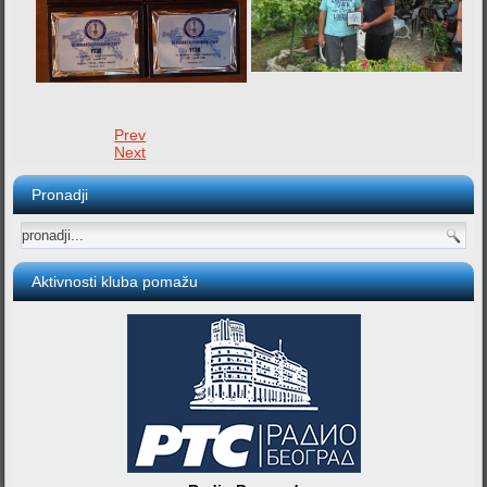
Prev
Next
Pronadji
Aktivnosti kluba pomažu