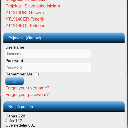
Projekat - Slava pobednicima
YT1914DRI-Gučevo
YT1914CER-Tekeriš
YT1914KOL-Kolubara
Prijavi se (članovi)
Username
Password
Remember Me
Log in
Forgot your username?
Forgot your password?
Brojač poseta
Danas
228
Juče
122
Ove nedelje
681