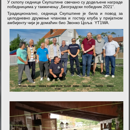
У склопу седнице Скупштине свечано су додељене награде
победницима у такмичењу „Београдски победник 2021“.
Традиционално, седница Скупштине је била и повод за
целодневно дружење чланова и гостију клуба у пријатном
амбијенту чији је домаћин био Звонко Цоља YT1WA.