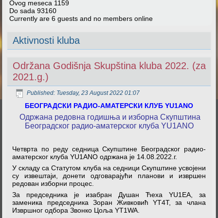
Ovog meseca
1159
Do sada
93160
Currently are 6 guests and no members online
Aktivnosti kluba
Održana Godišnja Skupština kluba 2022. (za
2021.g.)
Published: Tuesday, 23 August 2022 01:07
БЕОГРАДСКИ РАДИО-АМАТЕРСКИ КЛУБ YU1ANO
Одржана редовна годишња и изборна Скупштина
Београдског радио-аматерског клуба YU1ANO
Четврта по реду седница Скупштине Београдског радио-
аматерског клуба YU1ANO одржана је 14.08.2022.г.
У складу са Статутом клуба на седници Скупштине усвојени
су извештаји, донети одговарајући планови и извршен
редован изборни процес.
За председника је изабран Душан Ћеха YU1EA, за
заменика председника Зоран Живковић YT4T, за члана
Извршног одбора Звонко Цоља YT1WA.