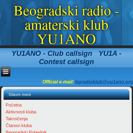
Beogradski radio -
amaterski klub
YU1ANO
YU1ANO - Club callsign YU1A -
Contest callsign
Official e-mail:
bgradioklub@yu1ano.org
Glavni meni
Početna
Aktivnosti kluba
Takmičenja
Članovi kluba
Beogradski Pobednik