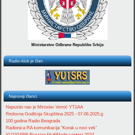
Ministarstvo Odbrane Republike Srbije
Radio-klub je član
Najnoviji članci
Napustio nas je Miroslav Vemić YT1AA
Redovna Godišnja Skupština 2025 - 07.06.2025.g
100 godina Radio Beograda
Radionica RA komunikacija "Korak u novi vek"
YU1924RB-Russian MultiMode contest 2024