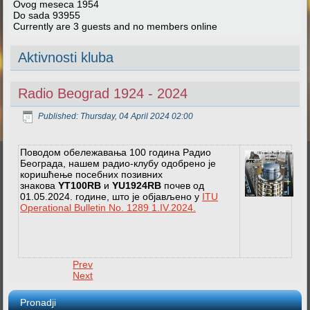
Ovog meseca
1954
Do sada
93955
Currently are 3 guests and no members online
Aktivnosti kluba
Radio Beograd 1924 - 2024
Published: Thursday, 04 April 2024 02:00
Поводом обележавања 100 година Радио
Београда, нашем радио-клубу одобрено је
коришћење посебних позивних
знакова
YT100RB
и
YU1924RB
почев од
01.05.2024. године, што је објављено у
ITU
Operational Bulletin No. 1289 1.IV.2024.
Prev
Next
Pronadji