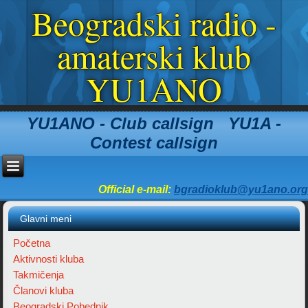
Beogradski radio -
amaterski klub
YU1ANO
YU1ANO - Club callsign YU1A -
Contest callsign
Official e-mail:
bgradioklub@yu1ano.org
Glavni meni
Početna
Aktivnosti kluba
Takmičenja
Članovi kluba
Beogradski Pobednik