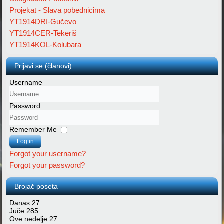
Projekat - Slava pobednicima
YT1914DRI-Gučevo
YT1914CER-Tekeriš
YT1914KOL-Kolubara
Prijavi se (članovi)
Username
Password
Remember Me
Log in
Forgot your username?
Forgot your password?
Brojač poseta
Danas
27
Juče
285
Ove nedelje
27