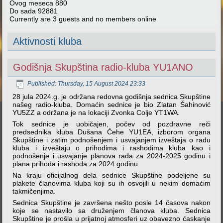
Ovog meseca
880
Do sada
92881
Currently are 3 guests and no members online
Aktivnosti kluba
Godišnja Skupština radio-kluba YU1ANO
Published: Thursday, 15 August 2024 23:33
28 jula 2024.g. je održana redovna godišnja sednica Skupštine
našeg radio-kluba. Domaćin sednice je bio Zlatan Šahinović
YU5ZZ a održana je na lokaciji Zvonka Colje YT1WA.
Tok sednice je uobičajen, počev od pozdravne reči
predsednika kluba Dušana Ćehe YU1EA, izborom organa
Skupštine i zatim podnošenjem i usvajanjem izveštaja o radu
kluba i izveštaju o prihodima i rashodima kluba kao i
podnošenje i usvajanje planova rada za 2024-2025 godinu i
plana prihoda i rashoda za 2024 godinu.
Na kraju oficijalnog dela sednice Skupštine podeljene su
plakete članovima kluba koji su ih osvojili u nekim domaćim
takmičenjima.
Sednica Skupštine je završena nešto posle 14 časova nakon
koje se nastavilo sa druženjem članova kluba. Sednica
Skupštine je prošla u prijatnoj atmosferi uz obavezno ćaskanje