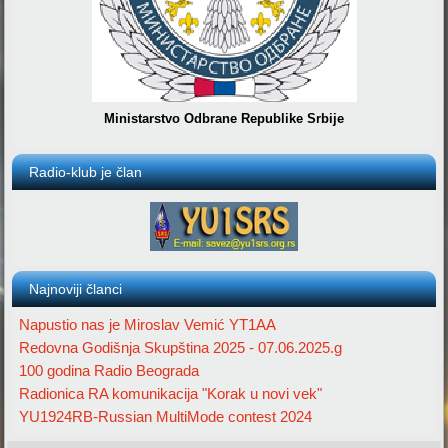
Ministarstvo Odbrane Republike Srbije
Radio-klub je član
Najnoviji članci
Napustio nas je Miroslav Vemić YT1AA
Redovna Godišnja Skupština 2025 - 07.06.2025.g
100 godina Radio Beograda
Radionica RA komunikacija "Korak u novi vek"
YU1924RB-Russian MultiMode contest 2024