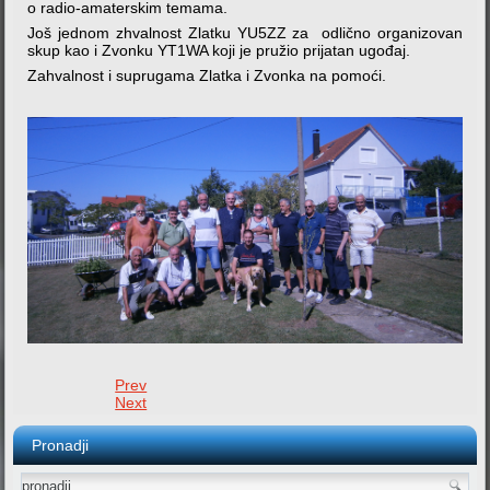
o radio-amaterskim temama.
Još jednom zhvalnost Zlatku YU5ZZ za odlično organizovan
skup kao i Zvonku YT1WA koji je pružio prijatan ugođaj.
Zahvalnost i suprugama Zlatka i Zvonka na pomoći.
Prev
Next
Pronadji