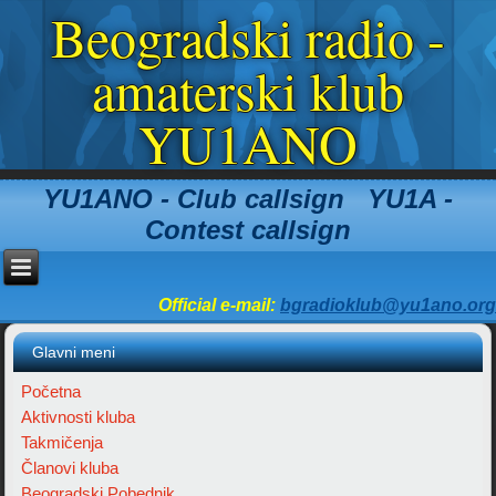
Beogradski radio -
amaterski klub
YU1ANO
YU1ANO - Club callsign YU1A -
Contest callsign
Official e-mail:
bgradioklub@yu1ano.org
Glavni meni
Početna
Aktivnosti kluba
Takmičenja
Članovi kluba
Beogradski Pobednik