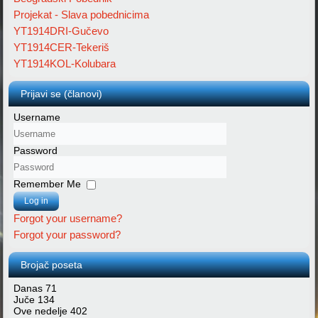
Projekat - Slava pobednicima
YT1914DRI-Gučevo
YT1914CER-Tekeriš
YT1914KOL-Kolubara
Prijavi se (članovi)
Username
Password
Remember Me
Log in
Forgot your username?
Forgot your password?
Brojač poseta
Danas
71
Juče
134
Ove nedelje
402