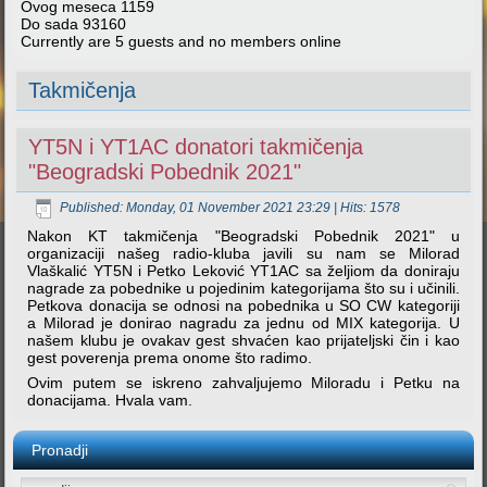
Ovog meseca
1159
Do sada
93160
Currently are 5 guests and no members online
Takmičenja
YT5N i YT1AC donatori takmičenja
"Beogradski Pobednik 2021"
Published: Monday, 01 November 2021 23:29
| Hits: 1578
Nakon KT takmičenja "Beogradski Pobednik 2021" u
organizaciji našeg radio-kluba javili su nam se Milorad
Vlaškalić YT5N i Petko Leković YT1AC sa željiom da doniraju
nagrade za pobednike u pojedinim kategorijama što su i učinili.
Petkova donacija se odnosi na pobednika u SO CW kategoriji
a Milorad je donirao nagradu za jednu od MIX kategorija. U
našem klubu je ovakav gest shvaćen kao prijateljski čin i kao
gest poverenja prema onome što radimo.
Ovim putem se iskreno zahvaljujemo Miloradu i Petku na
donacijama. Hvala vam.
Pronadji