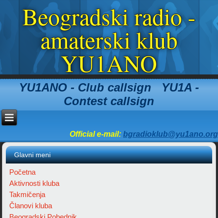
Beogradski radio -
amaterski klub
YU1ANO
YU1ANO - Club callsign YU1A -
Contest callsign
Official e-mail:
bgradioklub@yu1ano.org
Glavni meni
Početna
Aktivnosti kluba
Takmičenja
Članovi kluba
Beogradski Pobednik