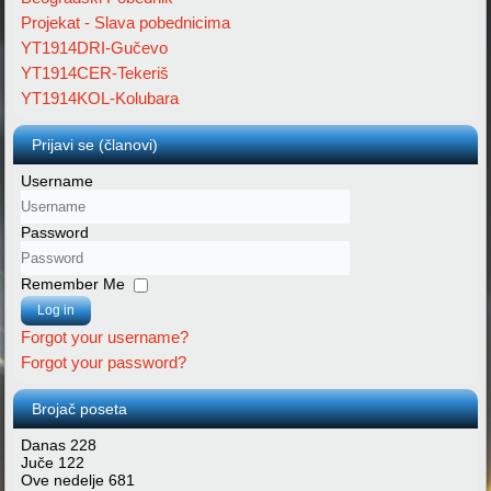
Projekat - Slava pobednicima
YT1914DRI-Gučevo
YT1914CER-Tekeriš
YT1914KOL-Kolubara
Prijavi se (članovi)
Username
Password
Remember Me
Log in
Forgot your username?
Forgot your password?
Brojač poseta
Danas
228
Juče
122
Ove nedelje
681