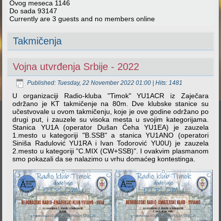
Ovog meseca
1146
Do sada
93147
Currently are 3 guests and no members online
Takmičenja
Vojna utvrđenja Srbije - 2022
Published: Tuesday, 22 November 2022 01:00
| Hits: 1481
U organizaciji Radio-kluba "Timok" YU1ACR iz Zaječara
održano je KT takmičenje na 80m. Dve klubske stanice su
učestvovale u ovom takmičenju, koje je ove godine održano po
drugi put, i zauzele su visoka mesta u svojim kategorijama.
Stanica YU1A (operator Dušan Ćeha YU1EA) je zauzela
1.mesto u kategoriji "B.SSB" a stanica YU1ANO (operatori
Siniša Radulović YU1RA i Ivan Todorović YU0U) je zauzela
2.mesto u kategoriji "C.MIX (CW+SSB)". I ovakvim plasmanom
smo pokazali da se nalazimo u vrhu domaćeg kontestinga.