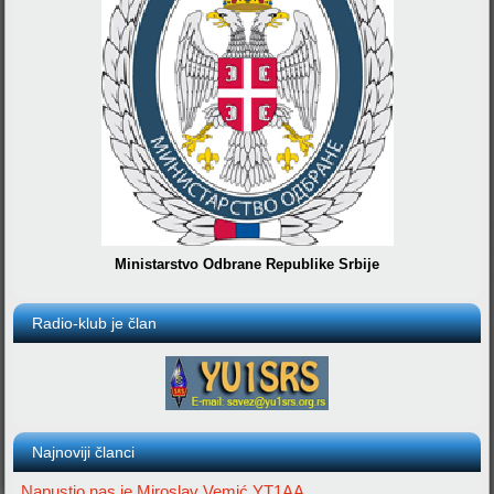
Ministarstvo Odbrane Republike Srbije
Radio-klub je član
Najnoviji članci
Napustio nas je Miroslav Vemić YT1AA