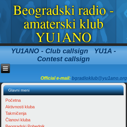
Beogradski radio -
amaterski klub
YU1ANO
YU1ANO - Club callsign YU1A -
Contest callsign
Official e-mail:
bgradioklub@yu1ano.org
Glavni meni
Početna
Aktivnosti kluba
Takmičenja
Članovi kluba
Beogradski Pobednik