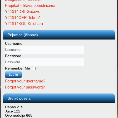
Projekat - Slava pobednicima
YT1914DRI-Gučevo
YT1914CER-Tekeriš
YT1914KOL-Kolubara
Prijavi se (članovi)
Username
Password
Remember Me
Log in
Forgot your username?
Forgot your password?
Brojač poseta
Danas
215
Juče
122
Ove nedelje
668