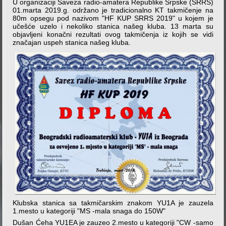
U organizaciji Saveza radio-amatera Republike Srpske (SRRS)
01.marta 2019.g. održano je tradicionalno KT takmičenje na
80m opsegu pod nazivom "HF KUP SRRS 2019" u kojem je
učešće uzelo i nekoliko stanica našeg kluba. 13 marta su
objavljeni konačni rezultati ovog takmičenja iz kojih se vidi
značajan uspeh stanica našeg kluba.
Klubska stanica sa takmičarskim znakom YU1A je zauzela
1.mesto u kategoriji "MS -mala snaga do 150W"
Dušan Ćeha YU1EA je zauzeo 2.mesto u kategoriji "CW -samo