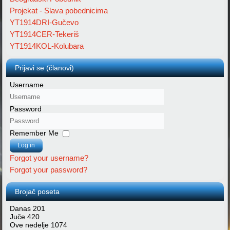
Projekat - Slava pobednicima
YT1914DRI-Gučevo
YT1914CER-Tekeriš
YT1914KOL-Kolubara
Prijavi se (članovi)
Username
Password
Remember Me
Log in
Forgot your username?
Forgot your password?
Brojač poseta
Danas
201
Juče
420
Ove nedelje
1074