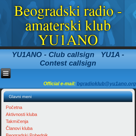
Beogradski radio -
amaterski klub
YU1ANO
YU1ANO - Club callsign YU1A -
Contest callsign
Official e-mail:
bgradioklub@yu1ano.org
Glavni meni
Početna
Aktivnosti kluba
Takmičenja
Članovi kluba
Beogradski Pobednik