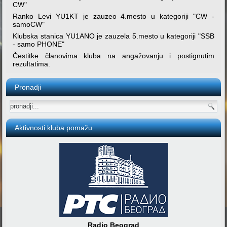
CW"
Ranko Levi YU1KT je zauzeo 4.mesto u kategoriji "CW -
samoCW"
Klubska stanica YU1ANO je zauzela 5.mesto u kategoriji "SSB
- samo PHONE"
Čestitke članovima kluba na angažovanju i postignutim
rezultatima.
Pronadji
Aktivnosti kluba pomažu
Radio Beograd