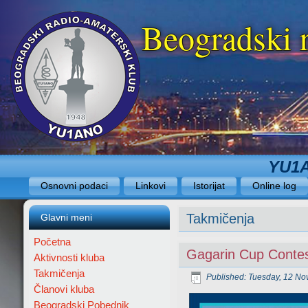
Beogradski 
YU1A
Osnovni podaci
Linkovi
Istorijat
Online log
Takmičenja
Glavni meni
Početna
Gagarin Cup Conte
Aktivnosti kluba
Takmičenja
Published: Tuesday, 12 N
Članovi kluba
Beogradski Pobednik