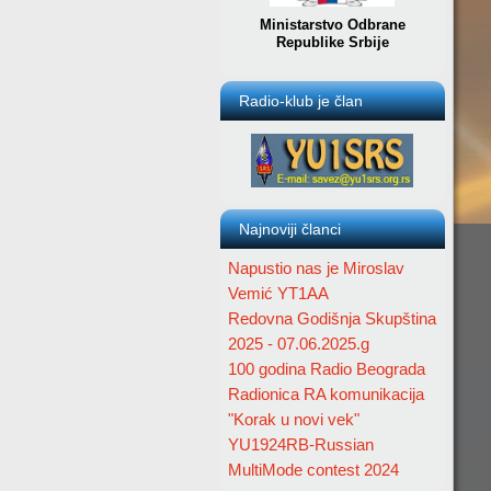
Ministarstvo Odbrane
Republike Srbije
Radio-klub je član
Najnoviji članci
Napustio nas je Miroslav
Vemić YT1AA
Redovna Godišnja Skupština
2025 - 07.06.2025.g
100 godina Radio Beograda
Radionica RA komunikacija
"Korak u novi vek"
YU1924RB-Russian
MultiMode contest 2024