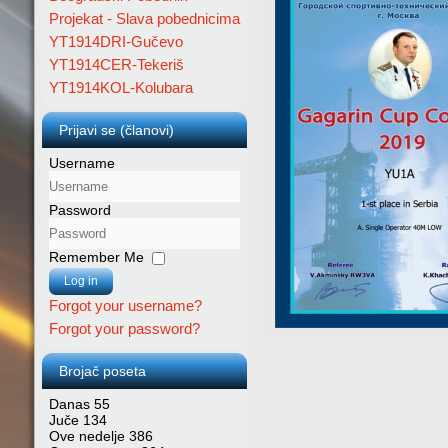
Projekat - Slava pobednicima
YT1914DRI-Gučevo
YT1914CER-Tekeriš
YT1914KOL-Kolubara
Prijavi se (članovi)
Username
Password
Remember Me
Log in
Forgot your username?
Forgot your password?
Brojač poseta
Danas
55
Juče
134
Ove nedelje
386