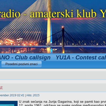
radio - amaterski klu
NO - Club callsign YU1A - Contest cal
Posebni pozivni znaci
st
ovember 2019 02:41
| Hits: 2015
U znak sećanja na Jurija Gagarina, koji se pamti kao prvi
12. aprila 1961, održava se svake godine međunarodno 