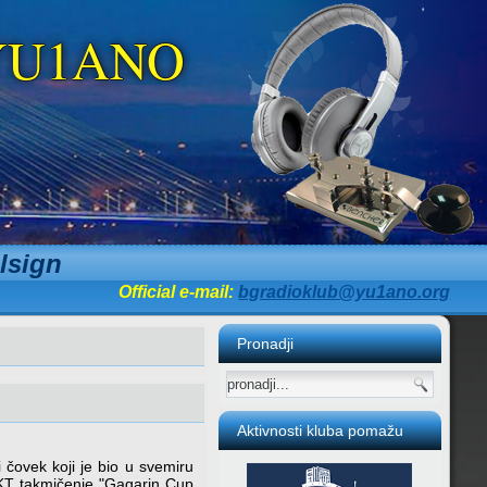
b YU1ANO
lsign
Official e-mail:
bgradioklub@yu1ano.org
Pronadji
Aktivnosti kluba pomažu
 čovek koji je bio u svemiru
KT takmičenje "Gagarin Cup