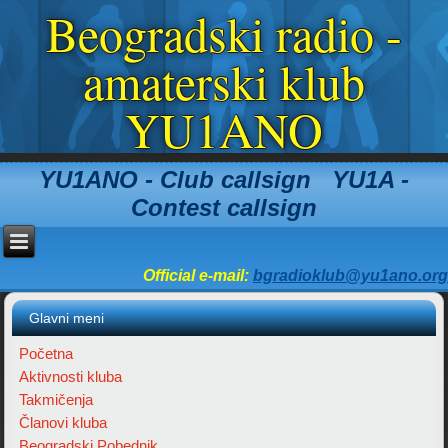
Beogradski radio -
amaterski klub
YU1ANO
YU1ANO - Club callsign YU1A -
Contest callsign
Official e-mail:
bgradioklub@yu1ano.org
Glavni meni
Početna
Aktivnosti kluba
Takmičenja
Članovi kluba
Beogradski Pobednik