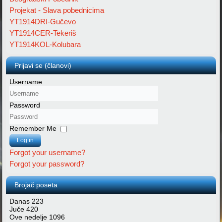
Projekat - Slava pobednicima
YT1914DRI-Gučevo
YT1914CER-Tekeriš
YT1914KOL-Kolubara
Prijavi se (članovi)
Username
Password
Remember Me
Log in
Forgot your username?
Forgot your password?
Brojač poseta
Danas
223
Juče
420
Ove nedelje
1096