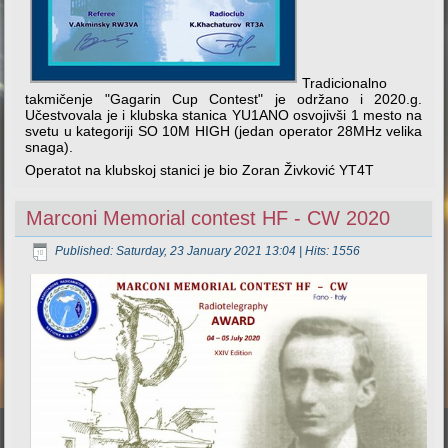
Tradicionalno
takmičenje "Gagarin Cup Contest" je održano i 2020.g.
Učestvovala je i klubska stanica YU1ANO osvojivši 1 mesto na
svetu u kategoriji SO 10M HIGH (jedan operator 28MHz velika
snaga).
Operatot na klubskoj stanici je bio Zoran Živković YT4T
Marconi Memorial contest HF - CW 2020
Published: Saturday, 23 January 2021 13:04
| Hits: 1556