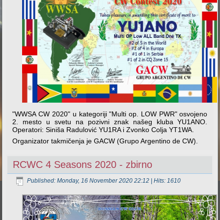
"WWSA CW 2020" u kategoriji "Multi op. LOW PWR" osvojeno
2. mesto u svetu na pozivni znak našeg kluba YU1ANO.
Operatori: Siniša Radulović YU1RA i Zvonko Colja YT1WA.
Organizator takmičenja je GACW (Grupo Argentino de CW).
RCWC 4 Seasons 2020 - zbirno
Published: Monday, 16 November 2020 22:12
| Hits: 1610