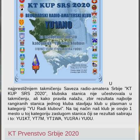
U
najprestižnijem takmičenju Saveza radio-amatera Srbije "KT
KUP SRS 2020", klubska stanica nije učestvovala u
takmičenju, ali kako pravila nalažu, zbir rezultata najbolje
rangiranih stanica jednog kluba stavljaju klub u plasman u
kategoriji "YU Radi klubovi". Na taj način naš klub je osvjio 1
mesto u toj kategoriju zaslugom stanica čiji se rezultati sabiraju
i to: YU1KT, YT7M, YT1WA, YU1RA i YU0U.
KT Prvenstvo Srbije 2020