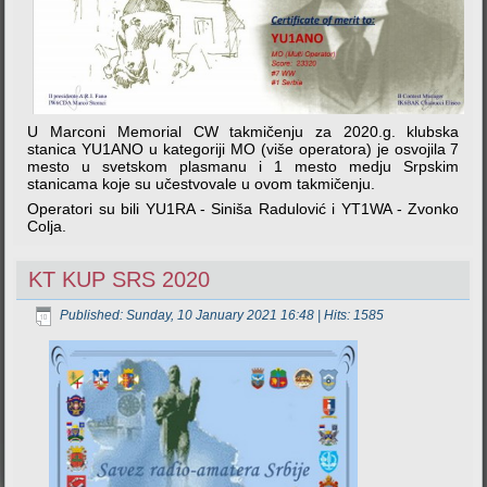
U Marconi Memorial CW takmičenju za 2020.g. klubska
stanica YU1ANO u kategoriji MO (više operatora) je osvojila 7
mesto u svetskom plasmanu i 1 mesto medju Srpskim
stanicama koje su učestvovale u ovom takmičenju.
Operatori su bili YU1RA - Siniša Radulović i YT1WA - Zvonko
Colja.
KT KUP SRS 2020
Published: Sunday, 10 January 2021 16:48
| Hits: 1585