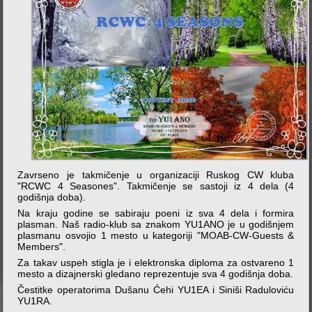
Zavrseno je takmičenje u organizaciji Ruskog CW kluba
"RCWC 4 Seasones". Takmičenje se sastoji iz 4 dela (4
godišnja doba).
Na kraju godine se sabiraju poeni iz sva 4 dela i formira
plasman. Naš radio-klub sa znakom YU1ANO je u godišnjem
plasmanu osvojio 1 mesto u kategoriji "MOAB-CW-Guests &
Members".
Za takav uspeh stigla je i elektronska diploma za ostvareno 1
mesto a dizajnerski gledano reprezentuje sva 4 godišnja doba.
Čestitke operatorima Dušanu Ćehi YU1EA i Siniši Raduloviću
YU1RA.