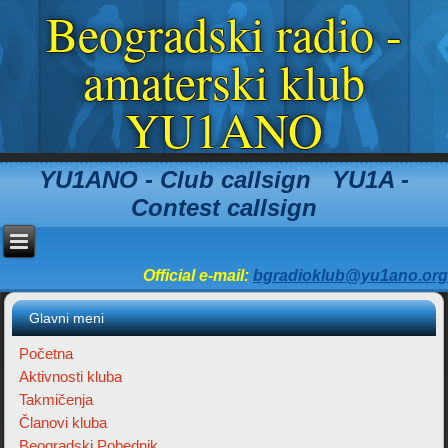
Beogradski radio -
amaterski klub
YU1ANO
YU1ANO - Club callsign YU1A -
Contest callsign
Official e-mail:
bgradioklub@yu1ano.org
Glavni meni
Početna
Aktivnosti kluba
Takmičenja
Članovi kluba
Beogradski Pobednik