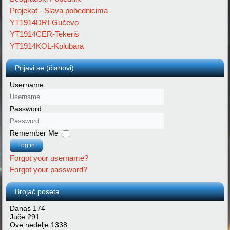
Projekat - Slava pobednicima
YT1914DRI-Gučevo
YT1914CER-Tekeriš
YT1914KOL-Kolubara
Prijavi se (članovi)
Username
Password
Remember Me
Log in
Forgot your username?
Forgot your password?
Brojač poseta
Danas
174
Juče
291
Ove nedelje
1338