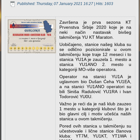
Published: Thursday, 07 January 2021 16:27
| Hits: 1603
Završena je prva sezona KT
Prvenstva Srbije 2020 koje je na
neki način nastavak bivšeg
takmičenja YU KT Maraton.
Uobičajeno, stanice našeg kluba su
se odlično pozicionirale u ovom
takmičenju koje traje 12 meseci i to
stanica YU1A je zauzela 1. mesto a
stanica YU1ANO 2. mesto u
kategoriji MO-više operatora.
Operator na stanici YU1A je
uglavnom bio Dušan Ćeha YU1EA,
a na stanici YU1ANO operatori su
bili Siniša Radulović YU1RA i Ivan
Todorović YU0U.
Važno je reći da je naš klub zauzeo
1 mesto u kategoriji klubovi što je i
bio glavni cilj i motiv učešća naših
stanica u ovom takmičenju.
Pored ovih stanica u takmičenju su
učestvovale i lične stanice članova
kluba: YT7M, YU1KT, YT1WA i