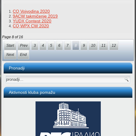
CQ Vojvodina 2020
9ACW takmičenje 2019
YUDX Contest 2020
CQ WPX CW 2020
Page 8 of 16
Start
Prev
3
4
5
6
7
8
9
10
11
12
Next
End
Pronadji
Aktivnosti kluba pomažu