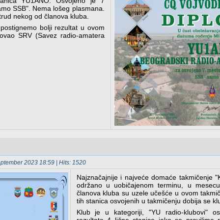
stanica YU1ANO. Osvojeno je 7
 samo SSB". Nema lošeg plasmana.
trud nekog od članova kluba.
ostignemo bolji rezultat u ovom
izovao SRV (Savez radio-amatera
eptember 2023 18:59
| Hits: 1520
Najznačajnije i najveće domaće takmičenje 
održano u uobičajenom terminu, u mesecu
članova kluba su uzele učešće u ovom takmi
tih stanica osvojenih u takmičenju dobija se klu
Klub je u kategoriji, "YU radio-klubovi" 