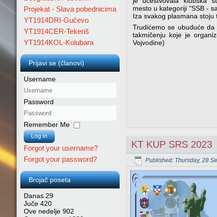
je učestvovala klubska 
mesto u kategoriji "SSB -
Projekat - Slava pobednicima
Iza svakog plasmana stoju 
YT1914DRI-Gučevo
Trudićemo se ubuduće da p
YT1914CER-Tekeriš
takmičenju koje je organ
YT1914KOL-Kolubara
Vojvodine)
Prijavi se (članovi)
Username
Password
Remember Me
Log in
KT KUP SRS 2023
Forgot your username?
Forgot your password?
Published: Thursday, 28 S
Brojač poseta
Danas
29
Juče
420
Ove nedelje
902