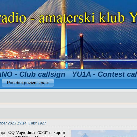
radio - amaterski klu
NO - Club callsign YU1A - Contest cal
Posebni pozivni znaci
ober 2023 19:14
| Hits: 1927
nje "CQ Vojvodina 2023" u kojem