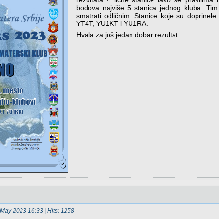
rezultata 4 lične stanice iako se pravilima 
bodova najviše 5 stanica jednog kluba. Tim
smatrati odličnim. Stanice koje su doprinel
YT4T, YU1KT i YU1RA.
Hvala za još jedan dobar rezultat.
.
 May 2023 16:33
| Hits: 1258