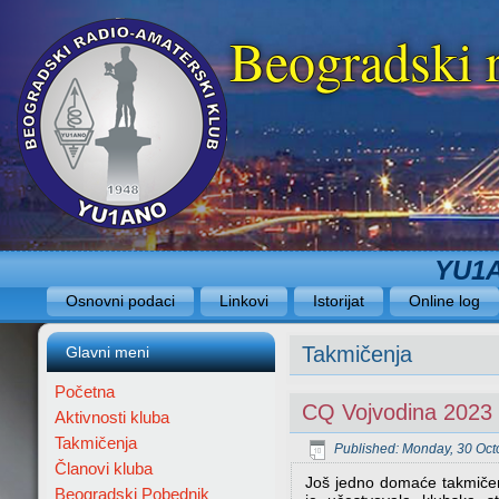
Beogradski 
YU1A
Osnovni podaci
Linkovi
Istorijat
Online log
Takmičenja
Glavni meni
Početna
CQ Vojvodina 2023
Aktivnosti kluba
Takmičenja
Published: Monday, 30 Oct
Članovi kluba
Još jedno domaće takmiče
Beogradski Pobednik