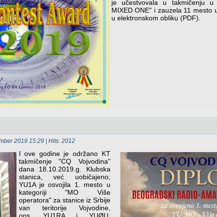
je učestvovala u takmičenju u
MIXED ONE" i zauzela 11 mesto u
u elektronskom obliku (PDF).
ember 2019 15:29
| Hits: 2012
I ove godine je održano KT
takmičenje "CQ Vojvodina"
dana 18.10.2019.g. Klubska
stanica, već uobičajeno,
YU1A je osvojila 1. mesto u
kategoriji "MO Više
operatora" za stanice iz Srbije
van teritorije Vojvodine,
ops. YU1RA i YUØU.