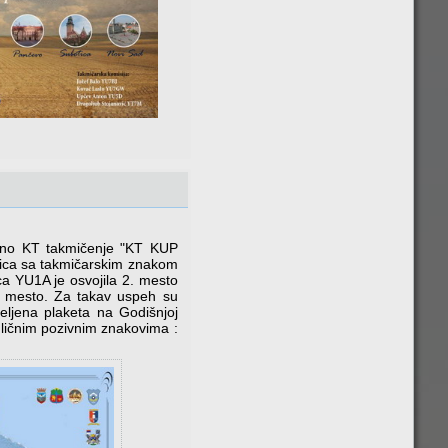
nalno KT takmičenje "KT KUP
nica sa takmičarskim znakom
ca YU1A je osvojila 2. mesto
2. mesto. Za takav uspeh su
eljena plaketa na Godišnjoj
 ličnim pozivnim znakovima :