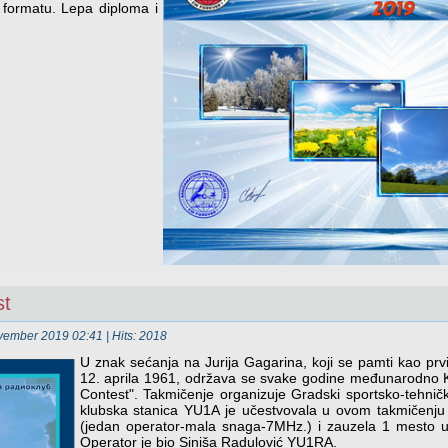
formatu. Lepa diploma i
st
ovember 2019 02:41
| Hits: 2018
U znak sećanja na Jurija Gagarina, koji se pamti kao prvi
12. aprila 1961, održava se svake godine međunarodno 
Contest". Takmičenje organizuje Gradski sportsko-tehni
klubska stanica YU1A je učestvovala u ovom takmičenju
(jedan operator-mala snaga-7MHz.) i zauzela 1 mesto u 
Operator je bio Siniša Radulović YU1RA.