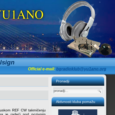
b YU1ANO
lsign
Official e-mail:
bgradioklub@yu1ano.org
Pronadji
Aktivnosti kluba pomažu
cuskom REF CW takmičenju
ba je radeći pod pozivnim