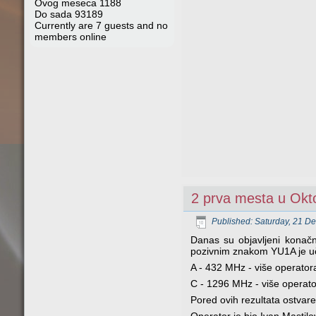
Ovog meseca
1188
Do sada
93189
Currently are 7 guests and no
members online
2 prva mesta u Ok
Published: Saturday, 21 D
Danas su objavljeni konačn
pozivnim znakom YU1A je uč
A - 432 MHz - više operator
C - 1296 MHz - više operat
Pored ovih rezultata ostvar