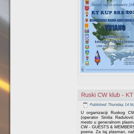
Ruski CW klub - KT
Published: Thursday, 14 
U organizaciji Ruskog C
(operator Siniša Radulovi
mesto u generalnom plasma
CW - GUESTS & MEMBERS" 
poena. Za taj plasman, naš