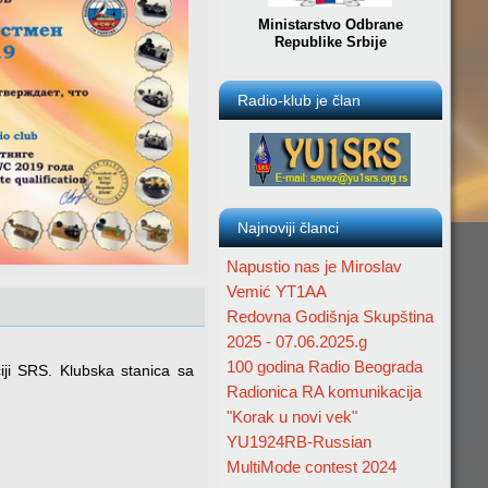
Ministarstvo Odbrane
Republike Srbije
Radio-klub je član
Najnoviji članci
Napustio nas je Miroslav
Vemić YT1AA
Redovna Godišnja Skupština
2025 - 07.06.2025.g
100 godina Radio Beograda
iji SRS. Klubska stanica sa
Radionica RA komunikacija
"Korak u novi vek"
YU1924RB-Russian
MultiMode contest 2024