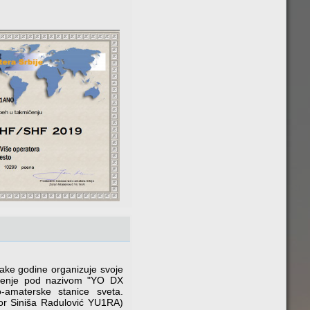
ake godine organizuje
svoje
čenje pod nazivom "YO DX
-amaterske stanice sveta.
or Siniša Radulović YU1RA)