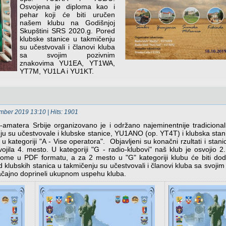
Osvojena je diploma kao i
pehar koji će biti uručen
našem klubu na Godišnjoj
Skupštini SRS 2020.g. Pored
klubske stanice u takmičenju
su učestvovali i članovi kluba
sa svojim pozivnim
znakovima YU1EA, YT1WA,
YT7M, YU1LA i YU1KT.
ember 2019 13:10
| Hits: 1901
o-amatera Srbije organizovano je i održano najeminentnije tradicio
ju su učestvovale i klubske stanice, YU1ANO (op. YT4T) i klubska sta
ategoriji "A - Vise operatora". Objavljeni su konačni rzultati i stani
jila 4. mesto. U kategoriji "G - radio-klubovi" naš klub je osvojio 
plome u PDF formatu, a za 2 mesto u "G" kategoriji klubu će biti dod
 klubskih stanica u takmičenju su učestvovali i članovi kluba sa svojim
čajno doprineli ukupnom uspehu kluba.