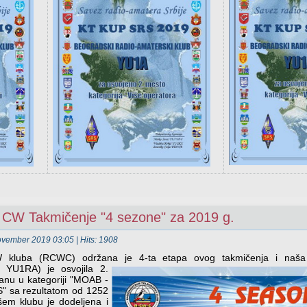
 CW Takmičenje "4 sezone" za 2019 g.
November 2019 03:05
| Hits: 1908
W kluba (RCWC) održana je 4-ta etapa ovog takmičenja i naš
a
ć YU1RA) je osvojila 2.
nu u kategoriji "MOAB -
sa rezultatom od 1252
em klubu je dodeljena i