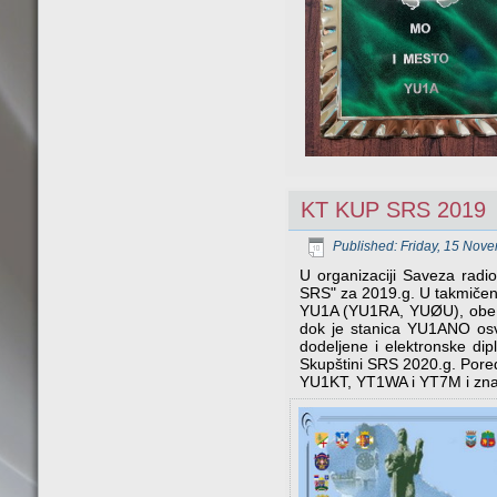
KT KUP SRS 2019
Published: Friday, 15 Nov
U organizaciji Saveza radi
SRS" za 2019.g. U takmičen
YU1A (YU1RA, YUØU), obe u k
dok je stanica YU1ANO osvo
dodeljene i elektronske di
Skupštini SRS 2020.g. Pored
YU1KT, YT1WA i YT7M i zna