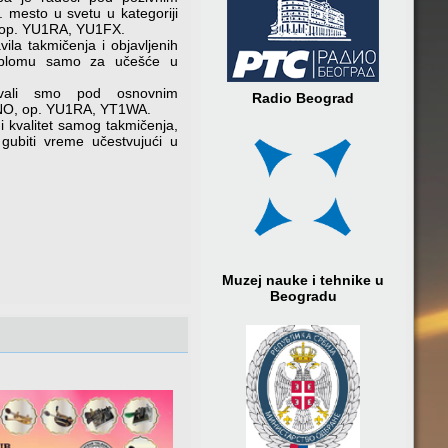
 mesto u svetu u kategoriji
, op. YU1RA, YU1FX.
avila takmičenja i objavljenih
diplomu samo za učešće u
ovali smo pod osnovnim
Radio Beograd
NO, op. YU1RA, YT1WA.
i kvalitet samog takmičenja,
gubiti vreme učestvujući u
Muzej nauke i tehnike u
Beogradu