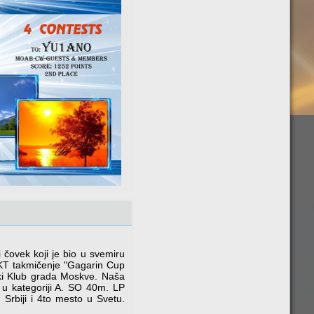
 čovek koji je bio u svemiru
KT takmičenje "Gagarin Cup
čki Klub grada Moskve. Naša
 u kategoriji A. SO 40m. LP
Srbiji i 4to mesto u Svetu.