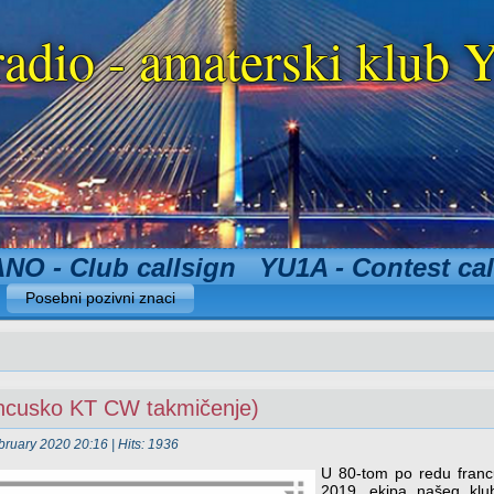
radio - amaterski klu
NO - Club callsign YU1A - Contest cal
Posebni pozivni znaci
cusko KT CW takmičenje)
ebruary 2020 20:16
| Hits: 1936
U 80-tom po redu fran
2019. ekipa našeg klu