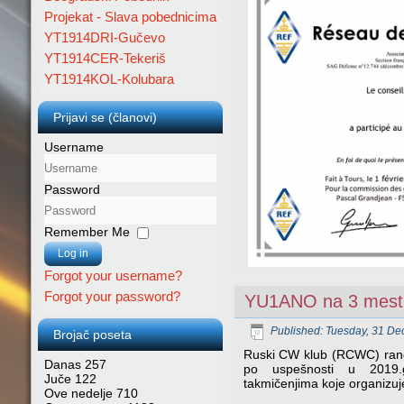
Projekat - Slava pobednicima
YT1914DRI-Gučevo
YT1914CER-Tekeriš
YT1914KOL-Kolubara
Prijavi se (članovi)
Username
Password
Remember Me
Log in
Forgot your username?
Forgot your password?
YU1ANO na 3 mestu 
Published: Tuesday, 31 D
Brojač poseta
Ruski CW kl
ub (RCWC) ran
Danas
257
po uspešnosti u 2019.
Juče
122
takmičenjima koje organiz
Ove nedelje
710