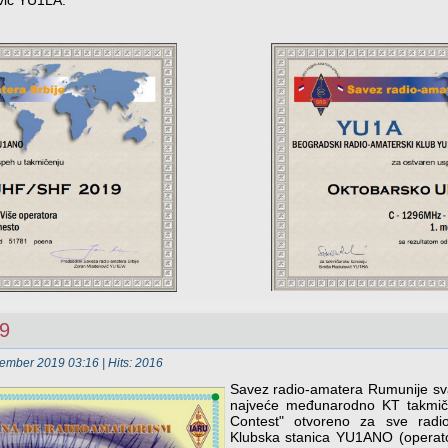
ović YU1LA.
9
vember 2019 03:16
| Hits: 2016
Savez radio-amatera Rumunije sv
najveće međunarodno KT takmi
Contest" otvoreno za sve radio
Klubska stanica YU1ANO (operat