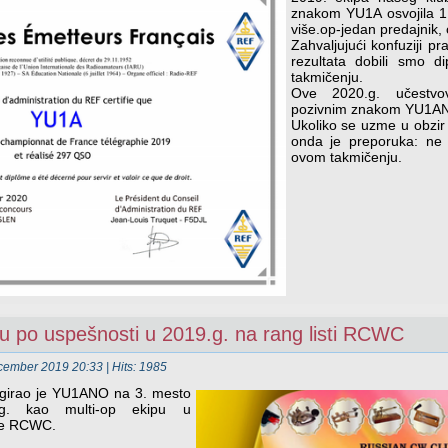
znakom YU1A osvojila 1.
više.op-jedan predajnik
Zahvaljujući konfuziji pr
rezultata dobili smo 
takmičenju.
Ove 2020.g. učestv
pozivnim znakom YU1A
Ukoliko se uzme u obzir 
onda je preporuka: ne 
ovom takmičenju.
po uspešnosti u 2019.g. na rang listi RCWC
ecember 2019 20:33
| Hits: 1985
girao je YU1ANO na 3. mesto
g. kao multi-op ekipu u
uje RCWC.