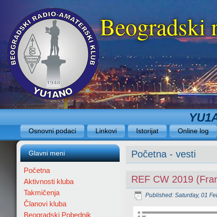
Beogradski 
YU1A
Osnovni podaci
Linkovi
Istorijat
Online log
Početna - vesti
Glavni meni
Početna
REF CW 2019 (Fran
Aktivnosti kluba
Takmičenja
Published: Saturday, 01 F
Članovi kluba
Beogradski Pobednik