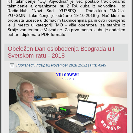
KT takmičenje "CQ Vojvodina" je već postalo tradicionalno
takmičenje a organizatori su 2 RA kluba iz Vojvodine i to
Radio-klub "Novi Sad" YU7BPQ i Radio-klub "Mužlja"
YU7GMN. Takmičenje je održano 19.10.2018.g. Naš klub ne
propušta učešće u domaćim takmičenjima pa ni ovo i osvojeno
je 1 mesto u kategoriji "MO - više operatora" za stanice iz
Srbije van teritorije Vojvodine. Za prvo mesto klubu je dodeljen
pehar i diploma u PDF formatu.
Obeležen Dan oslobođenja Beograda u I
Svetskom ratu - 2018
Published: Friday, 02 November 2018 19:31
| Hits: 4349