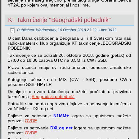
YT2A, po kojem ovaj memorijal i nosi ime.
KT takmičenje "Beogradski pobednik"
Published: Wednesday, 10 October 2018 23:39
| Hits: 3633
U čast Dana oslobođenja Beograda u I i II Svetskom ratu naš
radio-amaterski klub organizuje KT takmičenje „BEOGRADSKI
POBEDNIK“.
Takmičenje će se održati 26. oktobra 2018. godine (petak) od
17:00 do 18:30 časova UTC na 3,5MHz CW i SSB.
Pravo učešća imaju svi radio-amateri, odnosno amaterske
radio-stanice.
Kategorije učesnika su MIX (CW i SSB), posebno CW i
posebno SSB, HP i LP.
Detaljnije o ovom takmičenju možete pročitati u pravilima
takmičenja
„Beogradski pobednik“
.
Potrudili smo se da napravimo fajlove za setovanje takmićenja
za N1MM+ i DXLog.net
Fajlove za setovanje
N1MM+
logera sa uputstvom možete
preuzeti
OVDE
Fajlove za setovanje
DXLog.net
logera sa uputstvom možete
preuzeti
OVDE