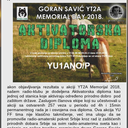
akon objavljivanja rezultata u akciji YT2A Memorijal 2018,
našem radio-klubu je dodeljena Aktivatorska diploma kao
jednoj od stanica koje aktiviraju određeno prirodno dobro pod
zaštitom države. Zaslugom članova ekipe koji su učestvovali u
akciji sa ostvarenih 257 veza u periodu od 4h i 15min
permanentnog rada je i osvojena ova diploma. Ova akcija YU
FF tima nije klasično takmičenje, već ima ulogu da se
promoviše radio-amaterski pokret Srbije kroz rad iz zaštićenih
prirodnih dobara Srbije sa svim radio-amaterima sveta kao i
sećanje na našeg tragično preminulog druga Gorana Savića