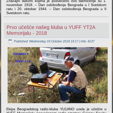
Značajni datumi kojima je posvećeno ovo takmičenje su 1.
novembar 1918. – Dan oslobođenja Beograda u I Svetskom
ratu i 20. oktobar 1944. – Dan oslobođenja Beograda u II
Svetskom ratu.
Prvo učešće našeg kluba u YUFF YT2A
Memorijalu - 2018
Published: Wednesday, 03 October 2018 19:17
| Hits: 4237
Ekipa Beogradskog radio-kluba YU1ANO uzela je učešće u