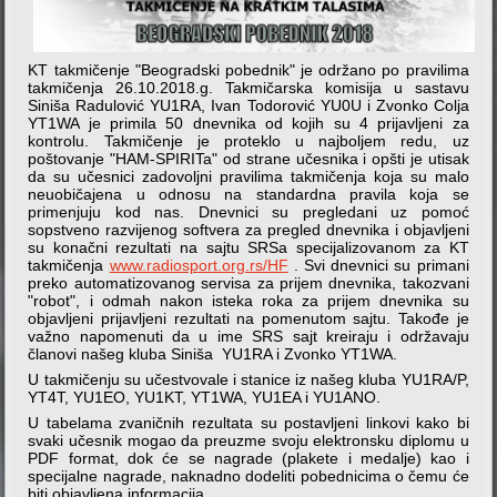
KT takmičenje "Beogradski pobednik" je održano po pravilima
takmičenja 26.10.2018.g. Takmičarska komisija u sastavu
Siniša Radulović YU1RA, Ivan Todorović YU0U i Zvonko Colja
YT1WA je primila 50 dnevnika od kojih su 4 prijavljeni za
kontrolu. Takmičenje je proteklo u najboljem redu, uz
poštovanje "HAM-SPIRITa" od strane učesnika i opšti je utisak
da su učesnici zadovoljni pravilima takmičenja koja su malo
neuobičajena u odnosu na standardna pravila koja se
primenjuju kod nas. Dnevnici su pregledani uz pomoć
sopstveno razvijenog softvera za pregled dnevnika i objavljeni
su konačni rezultati na sajtu SRSa specijalizovanom za KT
takmičenja
www.radiosport.org.rs/HF
. Svi dnevnici su primani
preko automatizovanog servisa za prijem dnevnika, takozvani
"robot", i odmah nakon isteka roka za prijem dnevnika su
objavljeni prijavljeni rezultati na pomenutom sajtu. Takođe je
važno napomenuti da u ime SRS sajt kreiraju i održavaju
članovi našeg kluba Siniša YU1RA i Zvonko YT1WA.
U takmičenju su učestvovale i stanice iz našeg kluba YU1RA/P,
YT4T, YU1EO, YU1KT, YT1WA, YU1EA i YU1ANO.
U tabelama zvaničnih rezultata su postavljeni linkovi kako bi
svaki učesnik mogao da preuzme svoju elektronsku diplomu u
PDF format, dok će se nagrade (plakete i medalje) kao i
specijalne nagrade, naknadno dodeliti pobednicima o čemu će
biti objavljena informacija.