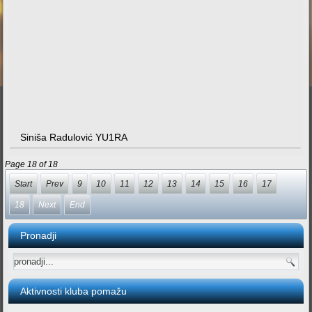
Siniša Radulović YU1RA
Page 18 of 18
Start
Prev
9
10
11
12
13
14
15
16
17
18
Next
End
Pronadji
Aktivnosti kluba pomažu