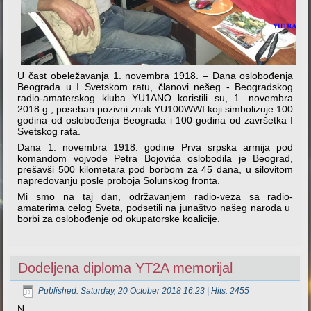
U čast obeležavanja 1. novembra 1918. – Dana oslobođenja
Beograda u I Svetskom ratu, članovi nešeg - Beogradskog
radio-amaterskog kluba YU1ANO koristili su, 1. novembra
2018.g., poseban pozivni znak YU100WWI koji simbolizuje 100
godina od oslobođenja Beograda i 100 godina od završetka I
Svetskog rata.
Dana 1. novembra 1918. godine Prva srpska armija pod
komandom vojvode Petra Bojovića oslobodila je Beograd,
prešavši 500 kilometara pod borbom za 45 dana, u silovitom
napredovanju posle proboja Solunskog fronta.
Mi smo na taj dan, održavanjem radio-veza sa radio-
amaterima celog Sveta, podsetili na junaštvo našeg naroda u
borbi za oslobođenje od okupatorske koalicije.
Dodeljena diploma YT2A memorijal
Published: Saturday, 20 October 2018 16:23
| Hits: 2455
N