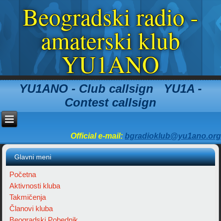
Beogradski radio -
amaterski klub
YU1ANO
YU1ANO - Club callsign YU1A -
Contest callsign
Official e-mail:
bgradioklub@yu1ano.org
Glavni meni
Početna
Aktivnosti kluba
Takmičenja
Članovi kluba
Beogradski Pobednik