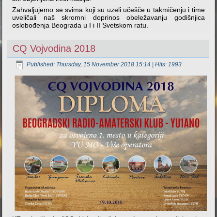
Zahvaljujemo se svima koji su uzeli učešče u takmičenju i time
uveličali naš skromni doprinos obeležavanju godišnjica
oslobođenja Beograda u I i II Svetskom ratu.
CQ Vojvodina 2018
Published: Thursday, 15 November 2018 15:14
| Hits: 1993