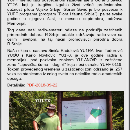
YUFF Memorijalu posvećenom radio-amateru Goranu Saviću
YT2A, koji je tragično izgubio život vršeći profesionalnu
dužnost pilota Vojske Srbije. Goran Savić je bio posvećenik
YUFF programa (program "Flora i fauna Srbije"), pa se svake
godine u njegovu čast, u mesecu septembru, održava
Memorijal.
Tog dana naši radio-amateri odlaze na područja zaštićenih
prirorodnih dobara R.Srbije odakle održavaju radio-veze sa
celim svetom, na taj način promovišući prirodna dobra
R.Srbije.
Naša ekipa u sastavu Siniša Radulović YU1RA, Ivan Todorović
YUØU i Karlo Novković YU1FX je ove godine radila u
memorijalu pod pozivnim znakom YU1ANO/P iz zaštićene
zone "Lipovička šuma - dugi rt" koja nosi oznaku YUFF-0119.
Tokom provedenog vremena u zaštićenoj zoni održano je 257
veza sa stanicama iz celog sveta na nekoliko radio-amaterskih
opsega.
Detaljnije:
PDF-2018-09-22