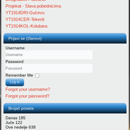
Projekat - Slava pobednicima
YT1914DRI-Gučevo
YT1914CER-Tekeriš
YT1914KOL-Kolubara
Prijavi se (članovi)
Username
Password
Remember Me
Log in
Forgot your username?
Forgot your password?
Brojač poseta
Danas
185
Juče
122
Ove nedelje
638