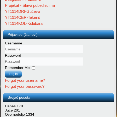
Projekat - Slava pobednicima
YT1914DRI-Gučevo
YT1914CER-Tekeriš
YT1914KOL-Kolubara
Prijavi se (članovi)
Username
Password
Remember Me
Log in
Forgot your username?
Forgot your password?
Brojač poseta
Danas
170
Juče
291
Ove nedelje
1334