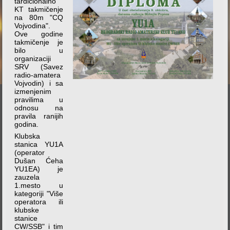
tardicionalno
KT takmičenje
na 80m "CQ
Vojvodina".
Ove godine
takmičenje je
bilo u
organizaciji
SRV (Savez
radio-amatera
Vojvodin) i sa
izmenjenim
pravilima u
odnosu na
pravila ranijih
godina.
Klubska
stanica YU1A
(operator
Dušan Ćeha
YU1EA) je
zauzela
1.mesto u
kategoriji "Više
operatora ili
klubske
stanice
CW/SSB" i tim