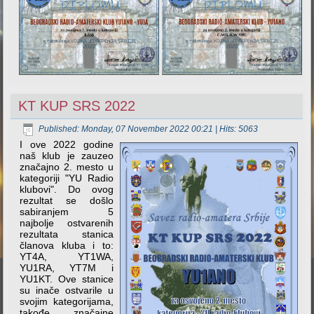
KT KUP SRS 2022
Published: Monday, 07 November 2022 00:21
| Hits: 5063
I ove 2022 godine
naš klub je zauzeo
značajno 2. mesto u
kategoriji "YU Radio
klubovi". Do ovog
rezultat se došlo
sabiranjem 5
najbolje ostvarenih
rezultata stanica
članova kluba i to:
YT4A, YT1WA,
YU1RA, YT7M i
YU1KT. Ove stanice
su inače ostvarile u
svojim kategorijama,
takođe, značajne