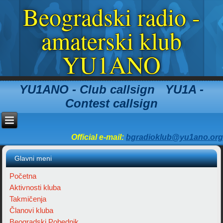
Beogradski radio -
amaterski klub
YU1ANO
YU1ANO - Club callsign YU1A -
Contest callsign
Official e-mail:
bgradioklub@yu1ano.org
Glavni meni
Početna
Aktivnosti kluba
Takmičenja
Članovi kluba
Beogradski Pobednik