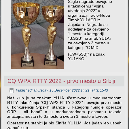
Stigle nagrade osvojene
u takmičenju "Vojna
utvrđenja 2022" u
organizaciji radio-kluba
Timok YU1ACR iz
Zaječara. Negrade su
dodeljene za osvojeno
1.mesto u kategoriji
"B.SSB" na znak YU1A i
za osvojeno 2.mesto u
kategoriji "C.MIX
(CW+SSB)" na znak
YU1ANO.
CQ WPX RTTY 2022 - prvo mesto u Srbiji
Published: Thursday, 15 December 2022 14:21
| Hits: 1543
Naš klub je sa znakom YU1A učestvovao u međunarodnom
RTTY takmičenju "CQ WPX RTTY 2022" i osvojio prvo mesto
u konkurenciji Srpskih stanica u kategoriji "Single operator
QRP - all band" a u međunarodnom plasmanu takođe
značajna mesta i to 3.mesto u svetu i 3.mesto u Evropi.
Operator na stanici je bio Siniša YU1LM. Još jedan lep uspeh
za naš klub.