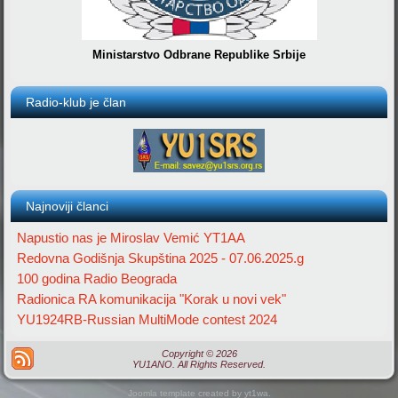
Ministarstvo Odbrane Republike Srbije
Radio-klub je član
Najnoviji članci
Napustio nas je Miroslav Vemić YT1AA
Redovna Godišnja Skupština 2025 - 07.06.2025.g
100 godina Radio Beograda
Radionica RA komunikacija "Korak u novi vek"
YU1924RB-Russian MultiMode contest 2024
Copyright © 2026
YU1ANO. All Rights Reserved.
Joomla template created by yt1wa.