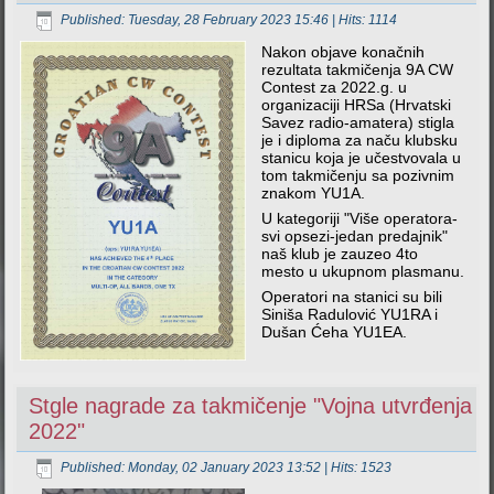
Published: Tuesday, 28 February 2023 15:46
| Hits: 1114
Nakon objave konačnih
rezultata takmičenja 9A CW
Contest za 2022.g. u
organizaciji HRSa (Hrvatski
Savez radio-amatera) stigla
je i diploma za naču klubsku
stanicu koja je učestvovala u
tom takmičenju sa pozivnim
znakom YU1A.
U kategoriji "Više operatora-
svi opsezi-jedan predajnik"
naš klub je zauzeo 4to
mesto u ukupnom plasmanu.
Operatori na stanici su bili
Siniša Radulović YU1RA i
Dušan Ćeha YU1EA.
Stgle nagrade za takmičenje "Vojna utvrđenja
2022"
Published: Monday, 02 January 2023 13:52
| Hits: 1523