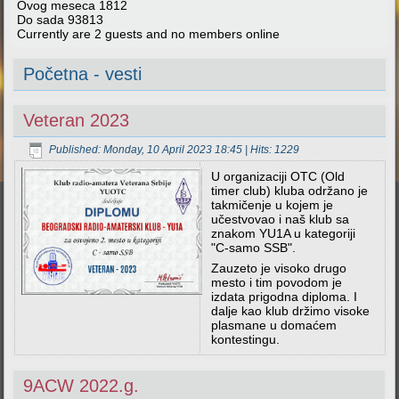
Ovog meseca
1812
Do sada
93813
Currently are 2 guests and no members online
Početna - vesti
Veteran 2023
Published: Monday, 10 April 2023 18:45
| Hits: 1229
U organizaciji OTC (Old
timer club) kluba održano je
takmičenje u kojem je
učestvovao i naš klub sa
znakom YU1A u kategoriji
"C-samo SSB".
Zauzeto je visoko drugo
mesto i tim povodom je
izdata prigodna diploma. I
dalje kao klub držimo visoke
plasmane u domaćem
kontestingu.
9ACW 2022.g.