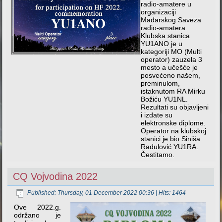
radio-amatere u
organizaciji
Mađarskog Saveza
radio-amatera.
Klubska stanica
YU1ANO je u
kategoriji MO (Multi
operator) zauzela 3
mesto a učešće je
posvećeno našem,
preminulom,
istaknutom RA Mirku
Božiću YU1NL.
Rezultati su objavljeni
i izdate su
elektronske diplome.
Operator na klubskoj
stanici je bio Siniša
Radulović YU1RA.
Čestitamo.
CQ Vojvodina 2022
Published: Thursday, 01 December 2022 00:36
| Hits: 1464
Ove 2022.g.
održano je