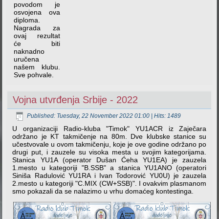
povodom je
osvojena ova
diploma.
Nagrada za
ovaj rezultat
će biti
naknadno
uručena
našem klubu.
Sve pohvale.
Vojna utvrđenja Srbije - 2022
Published: Tuesday, 22 November 2022 01:00
| Hits: 1489
U organizaciji Radio-kluba "Timok" YU1ACR iz Zaječara
održano je KT takmičenje na 80m. Dve klubske stanice su
učestvovale u ovom takmičenju, koje je ove godine održano po
drugi put, i zauzele su visoka mesta u svojim kategorijama.
Stanica YU1A (operator Dušan Ćeha YU1EA) je zauzela
1.mesto u kategoriji "B.SSB" a stanica YU1ANO (operatori
Siniša Radulović YU1RA i Ivan Todorović YU0U) je zauzela
2.mesto u kategoriji "C.MIX (CW+SSB)". I ovakvim plasmanom
smo pokazali da se nalazimo u vrhu domaćeg kontestinga.