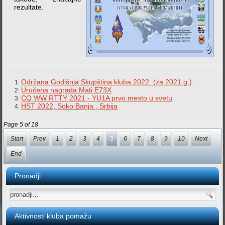
rezultate.
Održana Godišnja Skupština kluba 2022. (za 2021.g.)
Uručena nagrada Mati E73X
CQ WW RTTY 2021 - YU1A prvo mesto u svetu
HST 2022, Soko Banja , Srbija
Page 5 of 18
Start
Prev
1
2
3
4
5
6
7
8
9
10
Next
End
Pronadji
Aktivnosti kluba pomažu